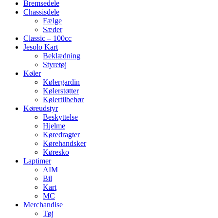
Bremsedele
Chassisdele
Fælge
Sæder
Classic – 100cc
Jesolo Kart
Beklædning
Styretøj
Køler
Kølergardin
Kølerstøtter
Kølertilbehør
Køreudstyr
Beskyttelse
Hjelme
Køredragter
Kørehandsker
Køresko
Laptimer
AIM
Bil
Kart
MC
Merchandise
Tøj