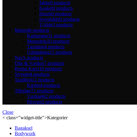
Jakke
0 products
Kasket
0 products
Shorts
0 products
Sweatshirt
0 products
T-Shirt
3 products
Motor
46 products
Karburator
11 products
Motordele
10 products
Tænding
4 products
Udstødning
15 products
Nav
5 products
Olie & Væsker
7 products
Rental Kart
110 products
Styretøj
4 products
Tandhjul
12 products
Kæder
4 products
Tilbehør
71 products
Værktøj
62 products
Pitvogn
5 products
Close
< class="widget-title">Kategorier
Bagaksel
Bodywork