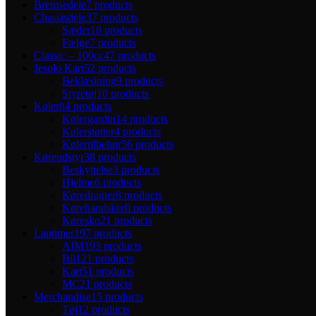
Bremsedele
7 products
Chassisdele
37 products
Sæder
18 products
Fælge
7 products
Classic – 100cc
47 products
Jesolo Kart
52 products
Beklædning
9 products
Styretøj
10 products
Køler
84 products
Kølergardin
14 products
Kølerstøtter
4 products
Kølertilbehør
56 products
Køreudstyr
38 products
Beskyttelse
3 products
Hjelme
6 products
Køredragter
8 products
Kørehandsker
0 products
Køresko
21 products
Laptimer
197 products
AIM
193 products
Bil
121 products
Kart
51 products
MC
21 products
Merchandise
15 products
Tøj
12 products