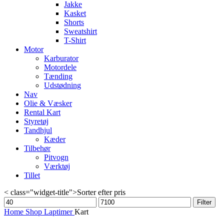
Jakke
Kasket
Shorts
Sweatshirt
T-Shirt
Motor
Karburator
Motordele
Tænding
Udstødning
Nav
Olie & Væsker
Rental Kart
Styretøj
Tandhjul
Kæder
Tilbehør
Pitvogn
Værktøj
Tillet
< class="widget-title">Sorter efter pris
Min
Max
Filter
price
price
Home
Shop
Laptimer
Kart