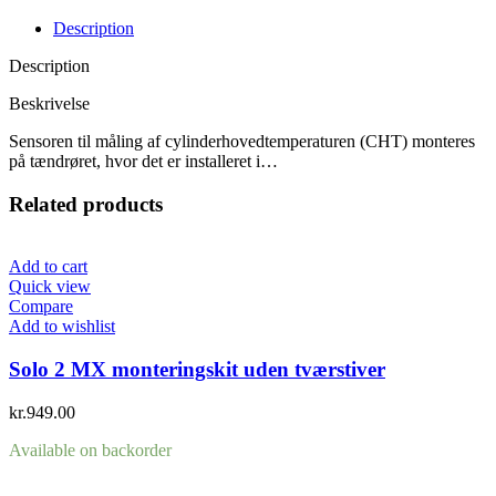
temperatur
sensor
Description
30
cm
Description
kabel
quantity
Beskrivelse
Sensoren til måling af cylinderhovedtemperaturen (CHT) monteres
på tændrøret, hvor det er installeret i…
Related products
Add to cart
Quick view
Compare
Add to wishlist
Solo 2 MX monteringskit uden tværstiver
kr.
949.00
Available on backorder