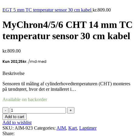
EGT 5 mm TC temperatur sensor 30 cm kabel
kr.
809.00
MyChron4/5/6 CHT 14 mm TC
temperatur sensor 30 cm kabel
kr.
809.00
Beskrivelse
Sensoren til måling af cylinderhovedtemperaturen (CHT) monteres
på tændrøret, hvor det er installeret i…
Available on backorder
MyChron4/5/6
CHT
Add to cart
14
Add to wishlist
mm
SKU:
AIM-923
Categories:
AIM
,
Kart
,
Laptimer
TC
Share: