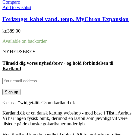
Compare
Add to wishlist
Forlænger kabel vand. temp. MyChron Expansion
kr.
389.00
Available on backorder
NYHEDSBREV
Tilmeld dig vores nyhedsbrev - og hold forbindelsen til
Kartland
< class="widget-title">om kartland.dk
Kartland.dk er en dansk karting webshop - med base i Tilst i Aarhus.
Vi har ingen fysisk butik, derimod en lastbil som jævnligt vil være
tilstede på de danske gokartbaner under løb.
Hos Kartland kan du handle til gokart. Alt fra gokartrens, olier,