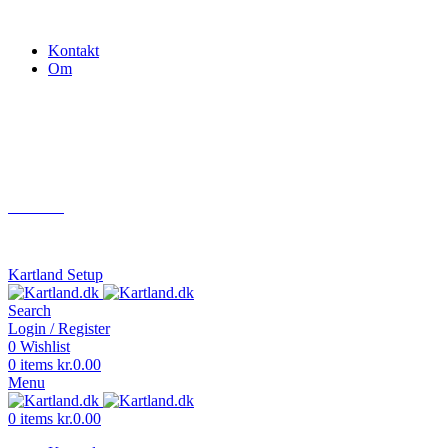
Gokart - når det skal være nemt!
Kontakt
Om
Næste event
Kartland.dk
Kontakt
info@kartland.dk
Kartland Setup
Search
Login / Register
0
Wishlist
0
items
kr.
0.00
Menu
0
items
kr.
0.00