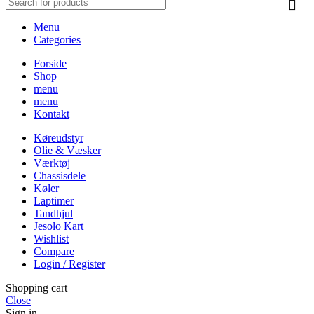
Menu
Categories
Forside
Shop
menu
menu
Kontakt
Køreudstyr
Olie & Væsker
Værktøj
Chassisdele
Køler
Laptimer
Tandhjul
Jesolo Kart
Wishlist
Compare
Login / Register
Shopping cart
Close
Sign in