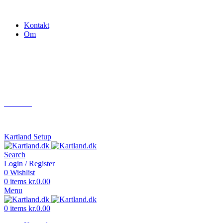
Gokart - når det skal være nemt!
Kontakt
Om
Næste event
Kartland.dk
Kontakt
info@kartland.dk
Kartland Setup
Search
Login / Register
0
Wishlist
0
items
kr.
0.00
Menu
0
items
kr.
0.00