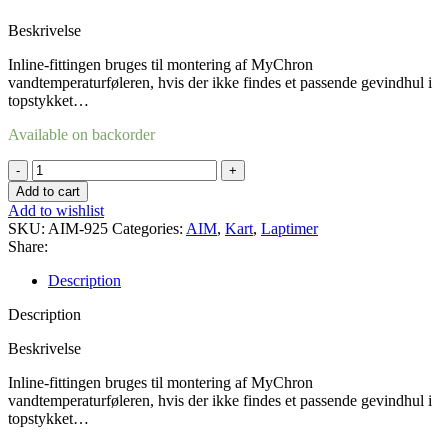
Beskrivelse
Inline-fittingen bruges til montering af MyChron
vandtemperaturføleren, hvis der ikke findes et passende gevindhul i
topstykket…
Available on backorder
T-
stykke
Add to cart
til
Add to wishlist
vand
SKU:
AIM-925
Categories:
AIM
,
Kart
,
Laptimer
temp.
Share:
quantity
Description
Description
Beskrivelse
Inline-fittingen bruges til montering af MyChron
vandtemperaturføleren, hvis der ikke findes et passende gevindhul i
topstykket…