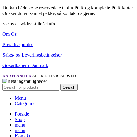
Du kan både købe reservedele til din PCR og komplette PCR karter.
Ønsker du en samlet pakke, så kontakt os gerne.
< class="widget-title">Info
Om Os
Privatlivspolitik
Salgs- og Leveringsbetingelser
Gokartbaner i Danmark
KARTLAND.DK
ALL RIGHTS RESERVED
Search
Menu
Categories
Forside
Shop
menu
menu
Kontakt