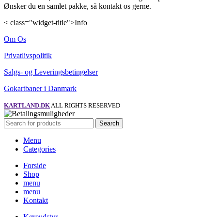
Ønsker du en samlet pakke, så kontakt os gerne.
< class="widget-title">Info
Om Os
Privatlivspolitik
Salgs- og Leveringsbetingelser
Gokartbaner i Danmark
KARTLAND.DK
ALL RIGHTS RESERVED
Search
Menu
Categories
Forside
Shop
menu
menu
Kontakt
Køreudstyr