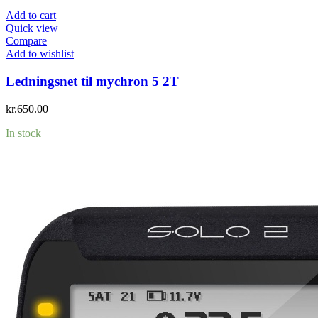
Add to cart
Quick view
Compare
Add to wishlist
Ledningsnet til mychron 5 2T
kr.
650.00
In stock