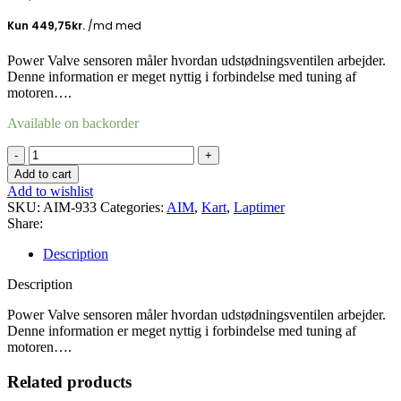
Power Valve sensoren måler hvordan udstødningsventilen arbejder.
Denne information er meget nyttig i forbindelse med tuning af
motoren….
Available on backorder
MyChron4/5
Power
Add to cart
Valve
Add to wishlist
sensor
SKU:
AIM-933
Categories:
AIM
,
Kart
,
Laptimer
quantity
Share:
Description
Description
Power Valve sensoren måler hvordan udstødningsventilen arbejder.
Denne information er meget nyttig i forbindelse med tuning af
motoren….
Related products