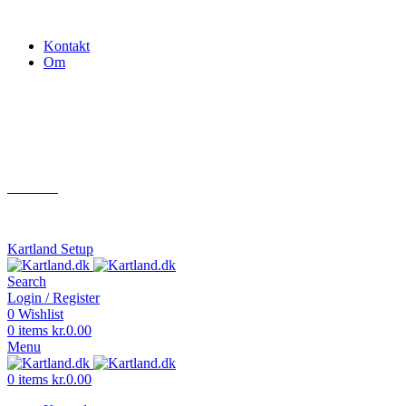
Gokart - når det skal være nemt!
Kontakt
Om
Næste event
Kartland.dk
Kontakt
info@kartland.dk
Kartland Setup
Search
Login / Register
0
Wishlist
0
items
kr.
0.00
Menu
0
items
kr.
0.00