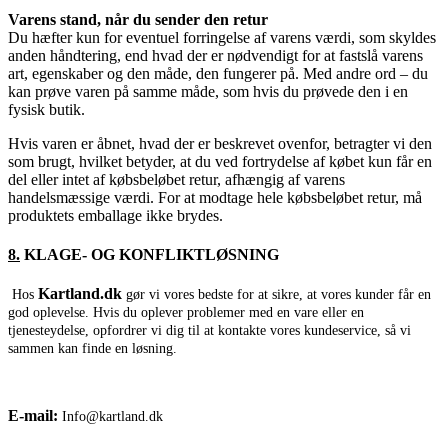
Varens stand, når du sender den retur
Du hæfter kun for eventuel forringelse af varens værdi, som skyldes
anden håndtering, end hvad der er nødvendigt for at fastslå varens
art, egenskaber og den måde, den fungerer på. Med andre ord – du
kan prøve varen på samme måde, som hvis du prøvede den i en
fysisk butik.
Hvis varen er åbnet, hvad der er beskrevet ovenfor, betragter vi den
som brugt, hvilket betyder, at du ved fortrydelse af købet kun får en
del eller intet af købsbeløbet retur, afhængig af varens
handelsmæssige værdi. For at modtage hele købsbeløbet retur, må
produktets emballage ikke brydes.
8.
KLAGE- OG KONFLIKTLØSNING
Kartland.dk
Hos
gør vi vores bedste for at sikre, at vores kunder får en
god oplevelse. Hvis du oplever problemer med en vare eller en
tjenesteydelse, opfordrer vi dig til at kontakte vores kundeservice, så vi
sammen kan finde en løsning.
E-mail:
Info@kartland.dk