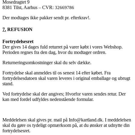
Mosedragtet 9
8381 Tilst, Aarhus – CVR:
32669786
Der modtages ikke pakker sendt pr. efterkrav!.
7.
REFUSION
Fortrydelsesret
Der gives 14 dages fuld returret på varer købt i vores Webshop.
Perioden regnes fra den dag, hvor du modtager ordren.
Returneringsomkostninger skal du selv dække.
Fortrydelse skal anmeldes til os senest 14 efter købet. Fra
fortrydelsesdatoen skal varen leveres i original emballage og ubrugt
stand.
Ved fortrydelse skal der angives; Hvorfor varen sendes retur. Der
kan med fordel udfyldes nedenstående formular.
Meddelelsen skal gives pr. mail på Info@kartland.dk. I meddelelsen
skal du gøre os tydeligt opmærksom på, at du ønsker at udnytte din
fortrydelsesret.