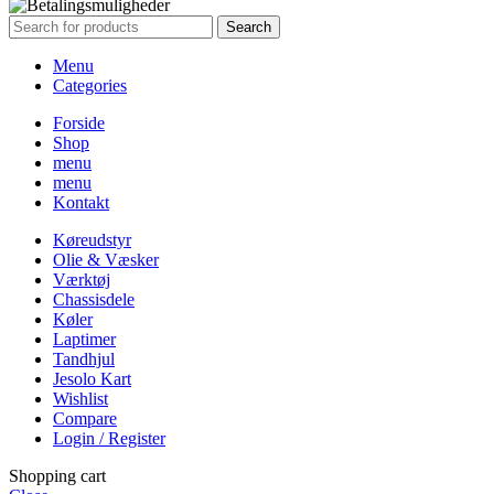
Search
Menu
Categories
Forside
Shop
menu
menu
Kontakt
Køreudstyr
Olie & Væsker
Værktøj
Chassisdele
Køler
Laptimer
Tandhjul
Jesolo Kart
Wishlist
Compare
Login / Register
Shopping cart