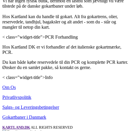
Vi har ingen fysisk butik, derimod en lastbil som jævnligt vil være
tilstede på de danske gokartbaner under løb.
Hos Kartland kan du handle til gokart. Alt fra gokartrens, olier,
reservedele, tandhjul, bagaksler og alt andet - som du - står og
mangler til netop din kart.
< class="widget-title">PCR Forhandling
Hos Kartland DK er vi forhandler af det italienske gokartmærke,
PCR.
Du kan både købe reservedele til din PCR og komplette PCR karter.
Ønsker du en samlet pakke, så kontakt os gerne.
< class="widget-title">Info
Om Os
Privatlivspolitik
Salgs- og Leveringsbetingelser
Gokartbaner i Danmark
KARTLAND.DK
ALL RIGHTS RESERVED