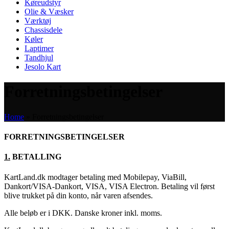
Køreudstyr
Olie & Væsker
Værktøj
Chassisdele
Køler
Laptimer
Tandhjul
Jesolo Kart
Forretningsbetingelser
Home
»
Forretningsbetingelser
FORRETNINGSBETINGELSER
1.
BETALLING
KartLand.dk modtager betaling med Mobilepay, ViaBill,
Dankort/VISA-Dankort, VISA, VISA Electron. Betaling vil først
blive trukket på din konto, når varen afsendes.
Alle beløb er i DKK. Danske kroner inkl. moms.