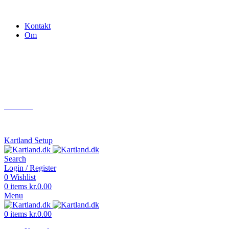
Gokart - når det skal være nemt!
Kontakt
Om
Næste event
Kartland.dk
Kontakt
info@kartland.dk
Kartland Setup
Search
Login / Register
0
Wishlist
0
items
kr.
0.00
Menu
0
items
kr.
0.00