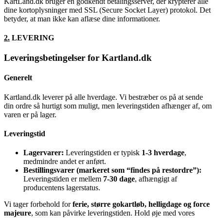
KartLand.dk bruger en godkendt betalingsserver, der krypterer alle
dine kortoplysninger med SSL (Secure Socket Layer) protokol. Det
betyder, at man ikke kan aflæse dine informationer.
2.
LEVERING
Leveringsbetingelser for Kartland.dk
Generelt
Kartland.dk leverer på alle hverdage. Vi bestræber os på at sende
din ordre så hurtigt som muligt, men leveringstiden afhænger af, om
varen er på lager.
Leveringstid
Lagervarer:
Leveringstiden er typisk
1-3 hverdage
,
medmindre andet er anført.
Bestillingsvarer (markeret som “findes på restordre”):
Leveringstiden er mellem
7-30 dage
, afhængigt af
producentens lagerstatus.
Vi tager forbehold for
ferie, større gokartløb, helligdage og force
majeure
, som kan påvirke leveringstiden. Hold øje med vores