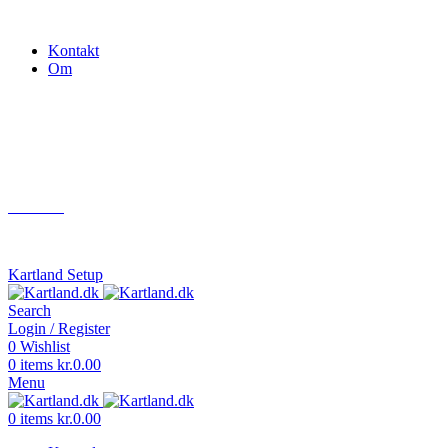
Gokart - når det skal være nemt!
Kontakt
Om
Næste event
Kartland.dk
Kontakt
info@kartland.dk
Kartland Setup
Search
Login / Register
0
Wishlist
0
items
kr.
0.00
Menu
0
items
kr.
0.00