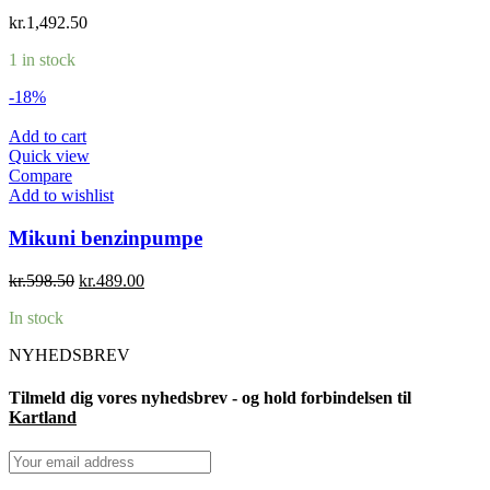
kr.
1,492.50
1 in stock
-18%
Add to cart
Quick view
Compare
Add to wishlist
Mikuni benzinpumpe
Original
Current
kr.
598.50
kr.
489.00
price
price
In stock
was:
is:
kr.598.50.
kr.489.00.
NYHEDSBREV
Tilmeld dig vores nyhedsbrev - og hold forbindelsen til
Kartland