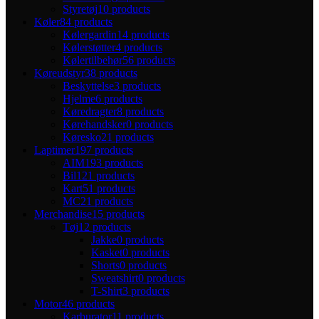
Styretøj
10 products
Køler
84 products
Kølergardin
14 products
Kølerstøtter
4 products
Kølertilbehør
56 products
Køreudstyr
38 products
Beskyttelse
3 products
Hjelme
6 products
Køredragter
8 products
Kørehandsker
0 products
Køresko
21 products
Laptimer
197 products
AIM
193 products
Bil
121 products
Kart
51 products
MC
21 products
Merchandise
15 products
Tøj
12 products
Jakke
0 products
Kasket
0 products
Shorts
0 products
Sweatshirt
0 products
T-Shirt
3 products
Motor
46 products
Karburator
11 products