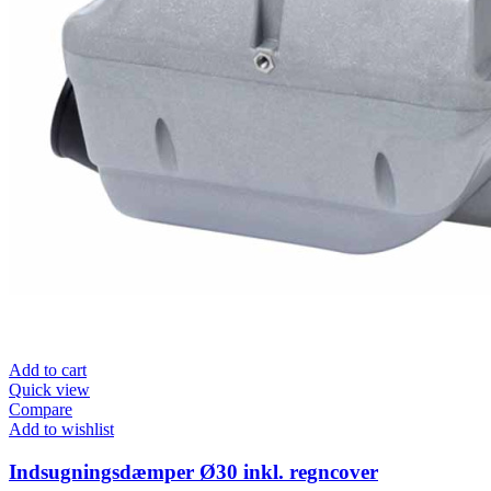
Add to cart
Quick view
Compare
Add to wishlist
Indsugningsdæmper Ø30 inkl. regncover