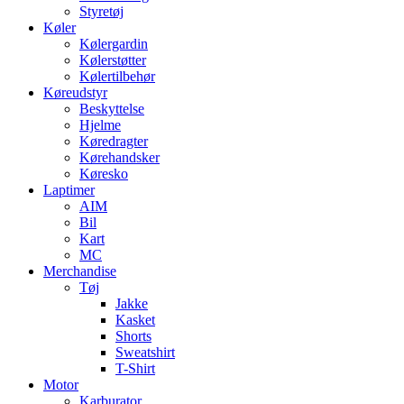
Styretøj
Køler
Kølergardin
Kølerstøtter
Kølertilbehør
Køreudstyr
Beskyttelse
Hjelme
Køredragter
Kørehandsker
Køresko
Laptimer
AIM
Bil
Kart
MC
Merchandise
Tøj
Jakke
Kasket
Shorts
Sweatshirt
T-Shirt
Motor
Karburator