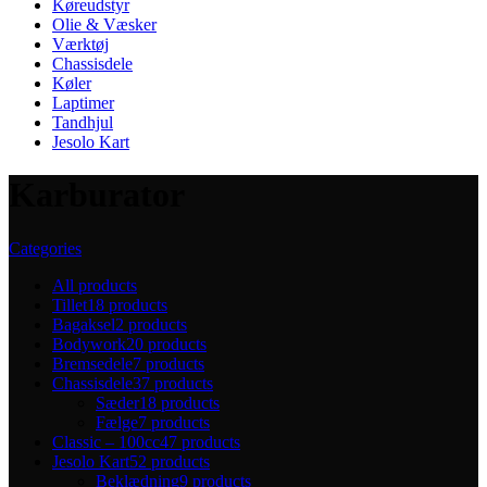
Køreudstyr
Olie & Væsker
Værktøj
Chassisdele
Køler
Laptimer
Tandhjul
Jesolo Kart
Karburator
Categories
All
products
Tillet
18 products
Bagaksel
2 products
Bodywork
20 products
Bremsedele
7 products
Chassisdele
37 products
Sæder
18 products
Fælge
7 products
Classic – 100cc
47 products
Jesolo Kart
52 products
Beklædning
9 products