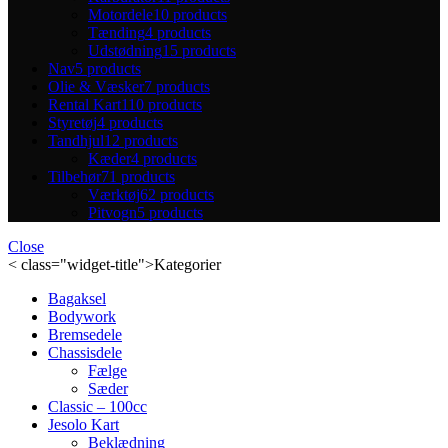
Motordele
10 products
Tænding
4 products
Udstødning
15 products
Nav
5 products
Olie & Væsker
7 products
Rental Kart
110 products
Styretøj
4 products
Tandhjul
12 products
Kæder
4 products
Tilbehør
71 products
Værktøj
62 products
Pitvogn
5 products
Close
< class="widget-title">Kategorier
Bagaksel
Bodywork
Bremsedele
Chassisdele
Fælge
Sæder
Classic – 100cc
Jesolo Kart
Beklædning