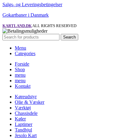
Salgs- og Leveringsbetingelser
Gokartbaner i Danmark
KARTLAND.DK
ALL RIGHTS RESERVED
Search
Menu
Categories
Forside
Shop
menu
menu
Kontakt
Køreudstyr
Olie & Væsker
Værktøj
Chassisdele
Køler
Laptimer
Tandhjul
Jesolo Kart