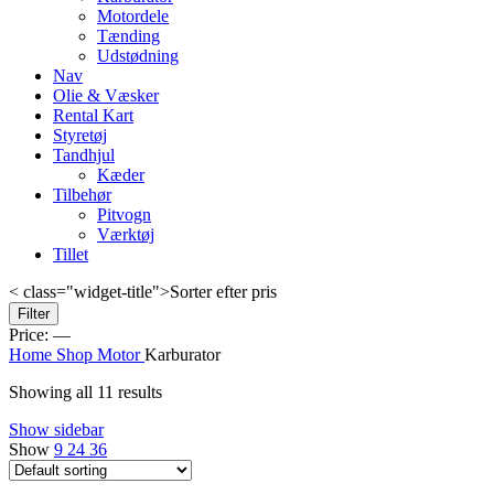
Motordele
Tænding
Udstødning
Nav
Olie & Væsker
Rental Kart
Styretøj
Tandhjul
Kæder
Tilbehør
Pitvogn
Værktøj
Tillet
< class="widget-title">Sorter efter pris
Min
Max
Filter
price
price
Price:
—
Home
Shop
Motor
Karburator
Showing all 11 results
Show sidebar
Show
9
24
36