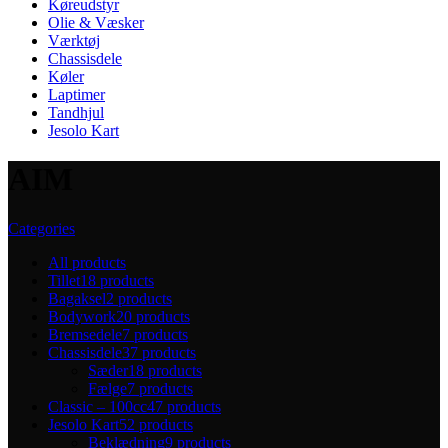
Køreudstyr
Olie & Væsker
Værktøj
Chassisdele
Køler
Laptimer
Tandhjul
Jesolo Kart
AIM
Categories
All
products
Tillet
18 products
Bagaksel
2 products
Bodywork
20 products
Bremsedele
7 products
Chassisdele
37 products
Sæder
18 products
Fælge
7 products
Classic – 100cc
47 products
Jesolo Kart
52 products
Beklædning
9 products