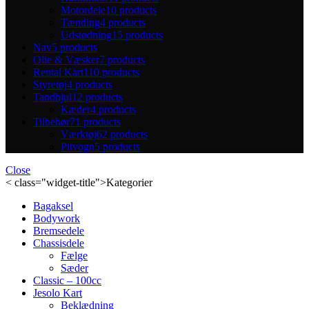
Motordele
10 products
Tænding
4 products
Udstødning
15 products
Nav
5 products
Olie & Væsker
7 products
Rental Kart
110 products
Styretøj
4 products
Tandhjul
12 products
Kæder
4 products
Tilbehør
71 products
Værktøj
62 products
Pitvogn
5 products
Close
< class="widget-title">Kategorier
Bagaksel
Bodywork
Bremsedele
Chassisdele
Fælge
Sæder
Classic – 100cc
Jesolo Kart
Beklædning