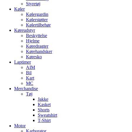
Styretøj
Køler
Kølergardin
Kølerstøtter
Kølertilbehør
Køreudstyr
Beskyttelse
Hjelme
Køredragter
Kørehandsker
Køresko
Laptimer
AIM
Bil
Kart
MC
Merchandise
Tøj
Jakke
Kasket
Shorts
Sweatshirt
T-Shirt
Motor
Karburator