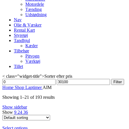
Motordele
Tænding
Udstødning
Nav
Olie & Væsker
Rental Kart
Styretøj
Tandhjul
Kæder
Tilbehør
Pitvogn
Værktøj
Tillet
< class="widget-title">Sorter efter pris
Min
Max
Filter
price
price
Home
Shop
Laptimer
AIM
Showing 1–21 of 193 results
Show sidebar
Show
9
24
36
Select options