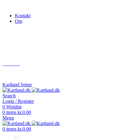
Gokart - når det skal være nemt!
Kontakt
Om
Næste event
Kartland.dk
Kontakt
info@kartland.dk
Kartland Setup
Search
Login / Register
0
Wishlist
0
items
kr.
0.00
Menu
0
items
kr.
0.00