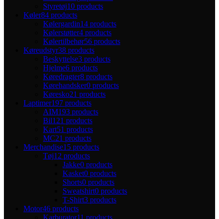
Styretøj
10 products
Køler
84 products
Kølergardin
14 products
Kølerstøtter
4 products
Kølertilbehør
56 products
Køreudstyr
38 products
Beskyttelse
3 products
Hjelme
6 products
Køredragter
8 products
Kørehandsker
0 products
Køresko
21 products
Laptimer
197 products
AIM
193 products
Bil
121 products
Kart
51 products
MC
21 products
Merchandise
15 products
Tøj
12 products
Jakke
0 products
Kasket
0 products
Shorts
0 products
Sweatshirt
0 products
T-Shirt
3 products
Motor
46 products
Karburator
11 products