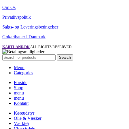
Om Os
Privatlivspolitik
Salgs- og Leveringsbetingelser
Gokartbaner i Danmark
KARTLAND.DK
ALL RIGHTS RESERVED
Search
Menu
Categories
Forside
Shop
menu
menu
Kontakt
Køreudstyr
Olie & Væsker
Værktøj
Chassisdele