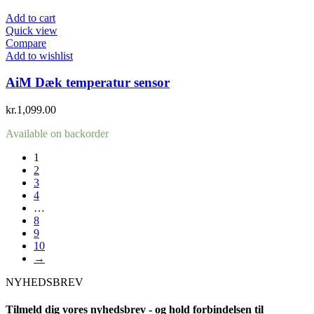
Add to cart
Quick view
Compare
Add to wishlist
AiM Dæk temperatur sensor
kr.
1,099.00
Available on backorder
1
2
3
4
…
8
9
10
→
NYHEDSBREV
Tilmeld dig vores nyhedsbrev - og hold forbindelsen til