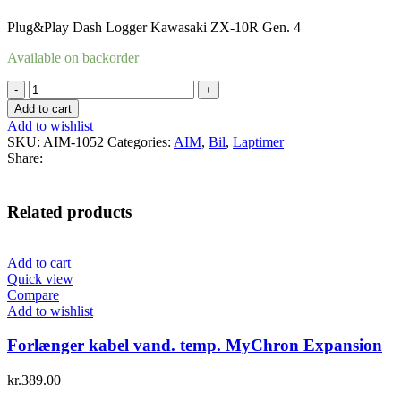
Plug&Play Dash Logger Kawasaki ZX-10R Gen. 4
Available on backorder
Plug&Play
Dash
Add to cart
Logger
Add to wishlist
Kawasaki
SKU:
AIM-1052
Categories:
AIM
,
Bil
,
Laptimer
ZX-
Share:
10R
Gen.
4
Related products
quantity
Add to cart
Quick view
Compare
Add to wishlist
Forlænger kabel vand. temp. MyChron Expansion
kr.
389.00