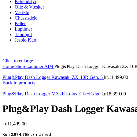
Køreudstyr
Olie & Væsker
Værktøj
Chassisdele
Køler
Laptimer
Tandhjul
Jesolo Kart
Click to enlarge
Home
Shop
Laptimer
AIM
Plug&Play Dash Logger Kawasaki ZX-10R
Plug&Play Dash Logger Kawasaki ZX-10R Gen. 5
kr.
11,499.00
Back to products
Plug&Play Dash Logger MX2E Lotus Elise/Exige
kr.
18,399.00
Plug&Play Dash Logger Kawasa
kr.
11,499.00