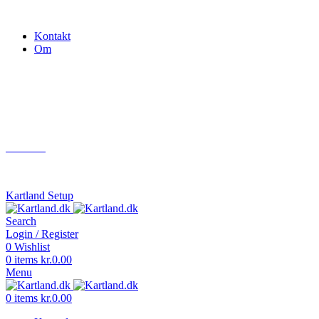
Gokart - når det skal være nemt!
Kontakt
Om
Næste event
Kartland.dk
Kontakt
info@kartland.dk
Kartland Setup
Search
Login / Register
0
Wishlist
0
items
kr.
0.00
Menu
0
items
kr.
0.00