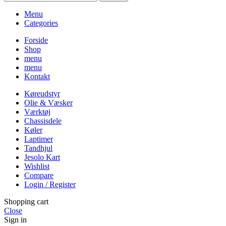
Menu
Categories
Forside
Shop
menu
menu
Kontakt
Køreudstyr
Olie & Væsker
Værktøj
Chassisdele
Køler
Laptimer
Tandhjul
Jesolo Kart
Wishlist
Compare
Login / Register
Shopping cart
Close
Sign in