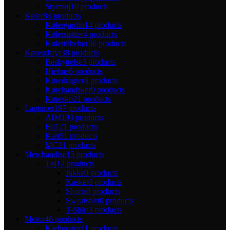
Styretøj
10 products
Køler
84 products
Kølergardin
14 products
Kølerstøtter
4 products
Kølertilbehør
56 products
Køreudstyr
38 products
Beskyttelse
3 products
Hjelme
6 products
Køredragter
8 products
Kørehandsker
0 products
Køresko
21 products
Laptimer
197 products
AIM
193 products
Bil
121 products
Kart
51 products
MC
21 products
Merchandise
15 products
Tøj
12 products
Jakke
0 products
Kasket
0 products
Shorts
0 products
Sweatshirt
0 products
T-Shirt
3 products
Motor
46 products
Karburator
11 products