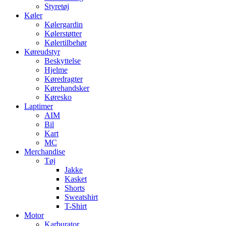
Styretøj
Køler
Kølergardin
Kølerstøtter
Kølertilbehør
Køreudstyr
Beskyttelse
Hjelme
Køredragter
Kørehandsker
Køresko
Laptimer
AIM
Bil
Kart
MC
Merchandise
Tøj
Jakke
Kasket
Shorts
Sweatshirt
T-Shirt
Motor
Karburator