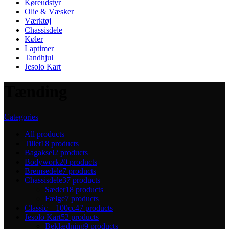
Køreudstyr
Olie & Væsker
Værktøj
Chassisdele
Køler
Laptimer
Tandhjul
Jesolo Kart
Tænding
Categories
All
products
Tillet
18 products
Bagaksel
2 products
Bodywork
20 products
Bremsedele
7 products
Chassisdele
37 products
Sæder
18 products
Fælge
7 products
Classic – 100cc
47 products
Jesolo Kart
52 products
Beklædning
9 products