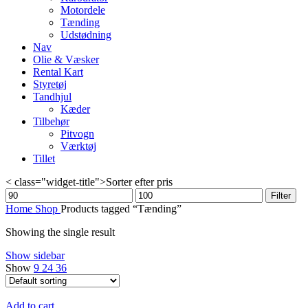
Motordele
Tænding
Udstødning
Nav
Olie & Væsker
Rental Kart
Styretøj
Tandhjul
Kæder
Tilbehør
Pitvogn
Værktøj
Tillet
< class="widget-title">Sorter efter pris
Min
Max
Filter
price
price
Home
Shop
Products tagged “Tænding”
Showing the single result
Show sidebar
Show
9
24
36
Add to cart