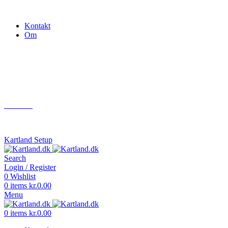
Gokart - når det skal være nemt!
Kontakt
Om
Næste event
Kartland.dk
Kontakt
info@kartland.dk
Kartland Setup
Search
Login / Register
0
Wishlist
0
items
kr.
0.00
Menu
0
items
kr.
0.00