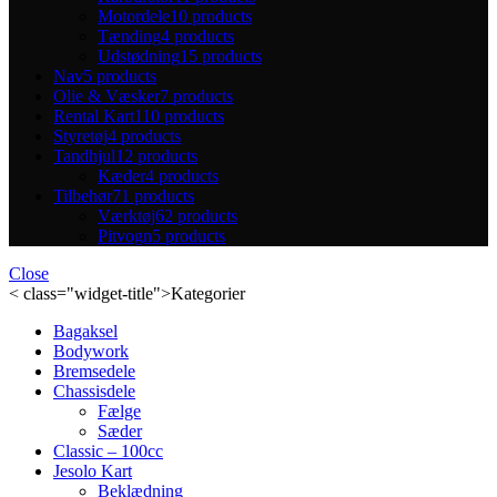
Motordele
10 products
Tænding
4 products
Udstødning
15 products
Nav
5 products
Olie & Væsker
7 products
Rental Kart
110 products
Styretøj
4 products
Tandhjul
12 products
Kæder
4 products
Tilbehør
71 products
Værktøj
62 products
Pitvogn
5 products
Close
< class="widget-title">Kategorier
Bagaksel
Bodywork
Bremsedele
Chassisdele
Fælge
Sæder
Classic – 100cc
Jesolo Kart
Beklædning