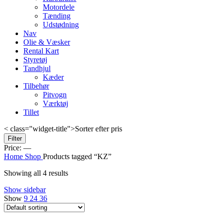
Motordele
Tænding
Udstødning
Nav
Olie & Væsker
Rental Kart
Styretøj
Tandhjul
Kæder
Tilbehør
Pitvogn
Værktøj
Tillet
< class="widget-title">Sorter efter pris
Min
Max
Filter
price
price
Price:
—
Home
Shop
Products tagged “KZ”
Showing all 4 results
Show sidebar
Show
9
24
36