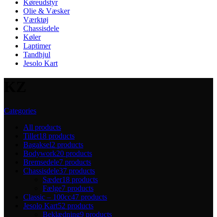
Køreudstyr
Olie & Væsker
Værktøj
Chassisdele
Køler
Laptimer
Tandhjul
Jesolo Kart
KZ
Categories
All
products
Tillet
18 products
Bagaksel
2 products
Bodywork
20 products
Bremsedele
7 products
Chassisdele
37 products
Sæder
18 products
Fælge
7 products
Classic – 100cc
47 products
Jesolo Kart
52 products
Beklædning
9 products