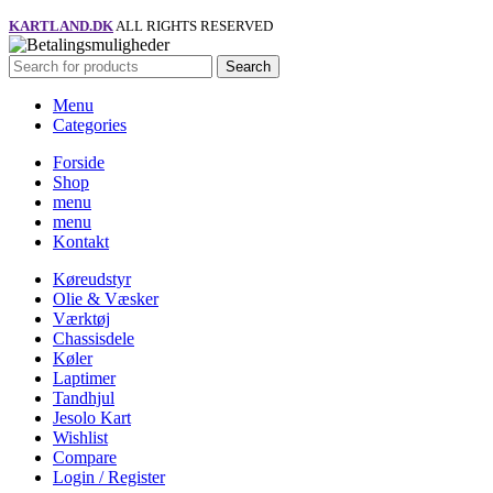
KARTLAND.DK
ALL RIGHTS RESERVED
Search
Menu
Categories
Forside
Shop
menu
menu
Kontakt
Køreudstyr
Olie & Væsker
Værktøj
Chassisdele
Køler
Laptimer
Tandhjul
Jesolo Kart
Wishlist
Compare
Login / Register