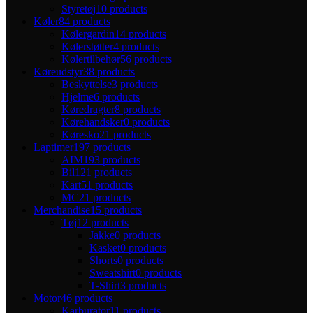
Styretøj
10 products
Køler
84 products
Kølergardin
14 products
Kølerstøtter
4 products
Kølertilbehør
56 products
Køreudstyr
38 products
Beskyttelse
3 products
Hjelme
6 products
Køredragter
8 products
Kørehandsker
0 products
Køresko
21 products
Laptimer
197 products
AIM
193 products
Bil
121 products
Kart
51 products
MC
21 products
Merchandise
15 products
Tøj
12 products
Jakke
0 products
Kasket
0 products
Shorts
0 products
Sweatshirt
0 products
T-Shirt
3 products
Motor
46 products
Karburator
11 products