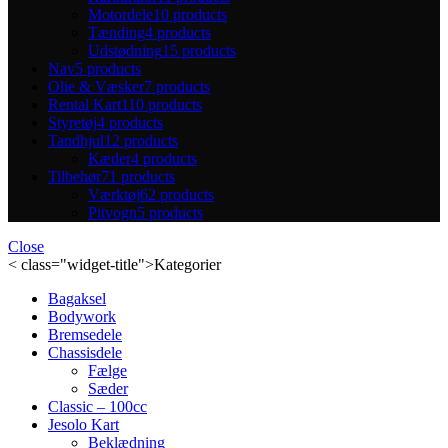
Motordele
10 products
Tænding
4 products
Udstødning
15 products
Nav
5 products
Olie & Væsker
7 products
Rental Kart
110 products
Styretøj
4 products
Tandhjul
12 products
Kæder
4 products
Tilbehør
71 products
Værktøj
62 products
Pitvogn
5 products
Close
< class="widget-title">Kategorier
Bagaksel
Bodywork
Bremsedele
Chassisdele
Fælge
Sæder
Classic – 100cc
Jesolo Kart
Beklædning