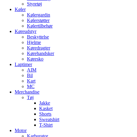
Styretøj
Køler
Kølergardin
Kølerstøtter
Kølertilbehør
Køreudstyr
Beskyttelse
Hjelme
Køredragter
Kørehandsker
Køresko
Laptimer
AIM
Bil
Kart
MC
Merchandise
Tøj
Jakke
Kasket
Shorts
Sweatshirt
T-Shirt
Motor
Karburator