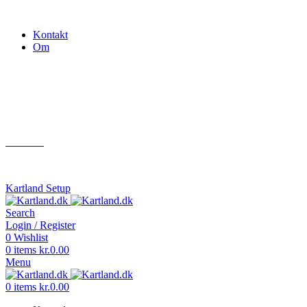
Gokart - når det skal være nemt!
Kontakt
Om
Næste event
Kartland.dk
Kontakt
info@kartland.dk
Kartland Setup
Search
Login / Register
0
Wishlist
0
items
kr.
0.00
Menu
0
items
kr.
0.00