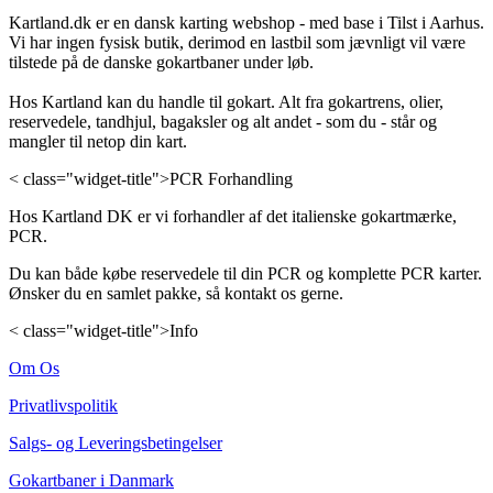
Kartland.dk er en dansk karting webshop - med base i Tilst i Aarhus.
Vi har ingen fysisk butik, derimod en lastbil som jævnligt vil være
tilstede på de danske gokartbaner under løb.
Hos Kartland kan du handle til gokart. Alt fra gokartrens, olier,
reservedele, tandhjul, bagaksler og alt andet - som du - står og
mangler til netop din kart.
< class="widget-title">PCR Forhandling
Hos Kartland DK er vi forhandler af det italienske gokartmærke,
PCR.
Du kan både købe reservedele til din PCR og komplette PCR karter.
Ønsker du en samlet pakke, så kontakt os gerne.
< class="widget-title">Info
Om Os
Privatlivspolitik
Salgs- og Leveringsbetingelser
Gokartbaner i Danmark