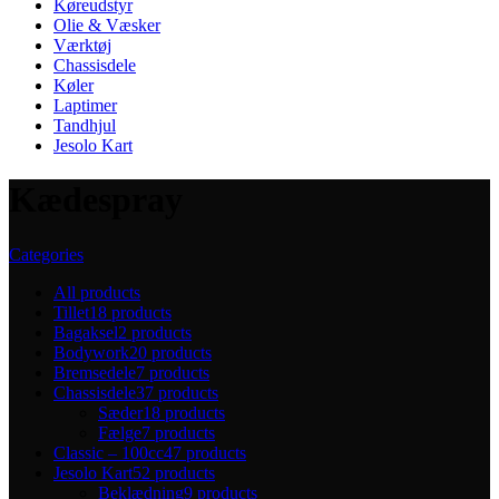
Køreudstyr
Olie & Væsker
Værktøj
Chassisdele
Køler
Laptimer
Tandhjul
Jesolo Kart
Kædespray
Categories
All
products
Tillet
18 products
Bagaksel
2 products
Bodywork
20 products
Bremsedele
7 products
Chassisdele
37 products
Sæder
18 products
Fælge
7 products
Classic – 100cc
47 products
Jesolo Kart
52 products
Beklædning
9 products