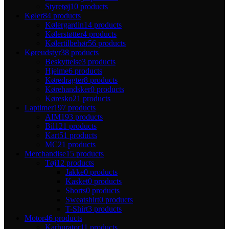
Styretøj
10 products
Køler
84 products
Kølergardin
14 products
Kølerstøtter
4 products
Kølertilbehør
56 products
Køreudstyr
38 products
Beskyttelse
3 products
Hjelme
6 products
Køredragter
8 products
Kørehandsker
0 products
Køresko
21 products
Laptimer
197 products
AIM
193 products
Bil
121 products
Kart
51 products
MC
21 products
Merchandise
15 products
Tøj
12 products
Jakke
0 products
Kasket
0 products
Shorts
0 products
Sweatshirt
0 products
T-Shirt
3 products
Motor
46 products
Karburator
11 products