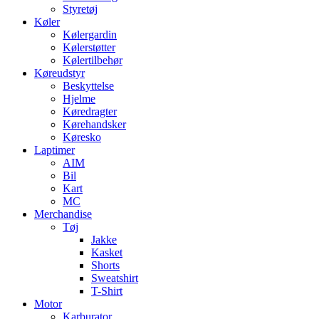
Styretøj
Køler
Kølergardin
Kølerstøtter
Kølertilbehør
Køreudstyr
Beskyttelse
Hjelme
Køredragter
Kørehandsker
Køresko
Laptimer
AIM
Bil
Kart
MC
Merchandise
Tøj
Jakke
Kasket
Shorts
Sweatshirt
T-Shirt
Motor
Karburator