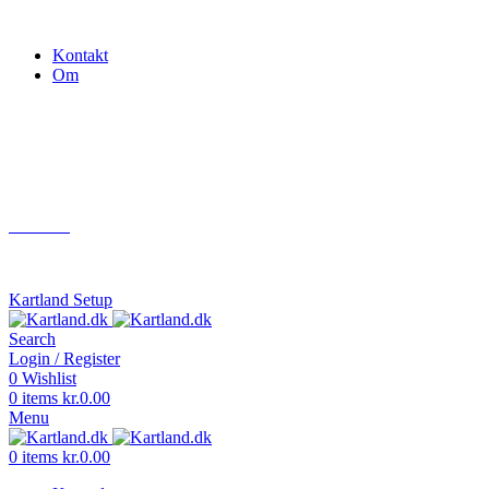
Gokart - når det skal være nemt!
Kontakt
Om
Næste event
Kartland.dk
Kontakt
info@kartland.dk
Kartland Setup
Search
Login / Register
0
Wishlist
0
items
kr.
0.00
Menu
0
items
kr.
0.00