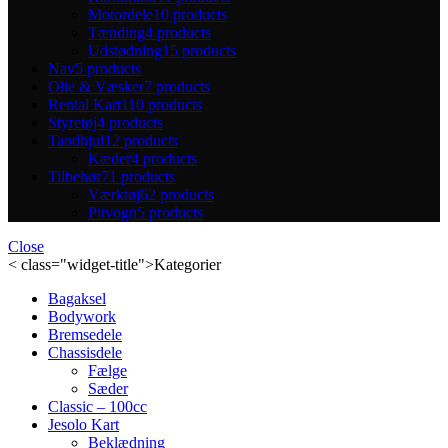
Motordele
10 products
Tænding
4 products
Udstødning
15 products
Nav
5 products
Olie & Væsker
7 products
Rental Kart
110 products
Styretøj
4 products
Tandhjul
12 products
Kæder
4 products
Tilbehør
71 products
Værktøj
62 products
Pitvogn
5 products
Close
< class="widget-title">Kategorier
Bagaksel
Bodywork
Bremsedele
Chassisdele
Fælge
Sæder
Classic – 100cc
Jesolo Kart
Beklædning