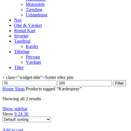
Motordele
Tænding
Udstødning
Nav
Olie & Væsker
Rental Kart
Styretøj
Tandhjul
Kæder
Tilbehør
Pitvogn
Værktøj
Tillet
< class="widget-title">Sorter efter pris
Min
Max
Filter
price
price
Home
Shop
Products tagged “Kædespray”
Showing all 2 results
Show sidebar
Show
9
24
36
Add to cart