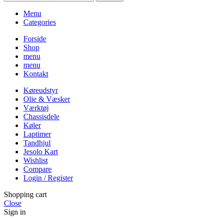
Menu
Categories
Forside
Shop
menu
menu
Kontakt
Køreudstyr
Olie & Væsker
Værktøj
Chassisdele
Køler
Laptimer
Tandhjul
Jesolo Kart
Wishlist
Compare
Login / Register
Shopping cart
Close
Sign in