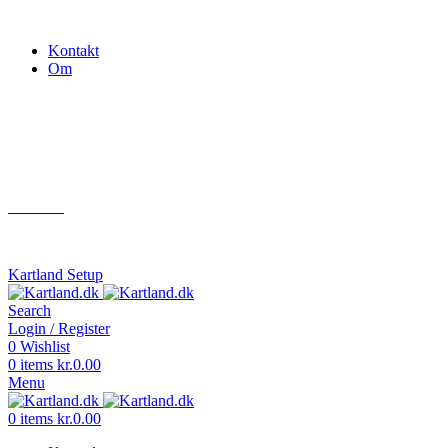
Gokart - når det skal være nemt!
Kontakt
Om
Næste event
Kartland.dk
Kontakt
info@kartland.dk
Kartland Setup
Search
Login / Register
0
Wishlist
0
items
kr.
0.00
Menu
0
items
kr.
0.00