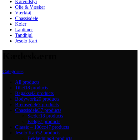
Køreudstyr
Olie & Væsker
Værktøj
Chassisdele
Køler
Laptimer
Tandhjul
Jesolo Kart
Kædeskærm
Categories
All
products
Tillet
18 products
Bagaksel
2 products
Bodywork
20 products
Bremsedele
7 products
Chassisdele
37 products
Sæder
18 products
Fælge
7 products
Classic – 100cc
47 products
Jesolo Kart
52 products
Beklædning
9 products