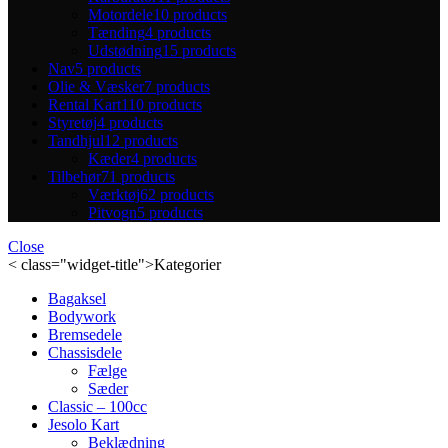
Motordele
10 products
Tænding
4 products
Udstødning
15 products
Nav
5 products
Olie & Væsker
7 products
Rental Kart
110 products
Styretøj
4 products
Tandhjul
12 products
Kæder
4 products
Tilbehør
71 products
Værktøj
62 products
Pitvogn
5 products
Close
< class="widget-title">Kategorier
Bagaksel
Bodywork
Bremsedele
Chassisdele
Fælge
Sæder
Classic – 100cc
Jesolo Kart
Beklædning