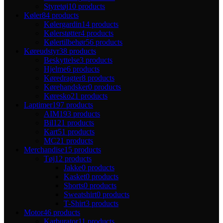
Styretøj
10 products
Køler
84 products
Kølergardin
14 products
Kølerstøtter
4 products
Kølertilbehør
56 products
Køreudstyr
38 products
Beskyttelse
3 products
Hjelme
6 products
Køredragter
8 products
Kørehandsker
0 products
Køresko
21 products
Laptimer
197 products
AIM
193 products
Bil
121 products
Kart
51 products
MC
21 products
Merchandise
15 products
Tøj
12 products
Jakke
0 products
Kasket
0 products
Shorts
0 products
Sweatshirt
0 products
T-Shirt
3 products
Motor
46 products
Karburator
11 products