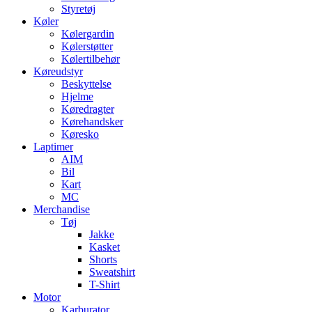
Styretøj
Køler
Kølergardin
Kølerstøtter
Kølertilbehør
Køreudstyr
Beskyttelse
Hjelme
Køredragter
Kørehandsker
Køresko
Laptimer
AIM
Bil
Kart
MC
Merchandise
Tøj
Jakke
Kasket
Shorts
Sweatshirt
T-Shirt
Motor
Karburator