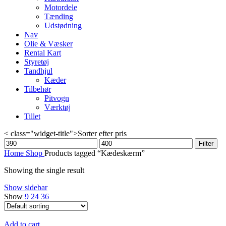
Motordele
Tænding
Udstødning
Nav
Olie & Væsker
Rental Kart
Styretøj
Tandhjul
Kæder
Tilbehør
Pitvogn
Værktøj
Tillet
< class="widget-title">Sorter efter pris
Min
Max
Filter
price
price
Home
Shop
Products tagged “Kædeskærm”
Showing the single result
Show sidebar
Show
9
24
36
Add to cart