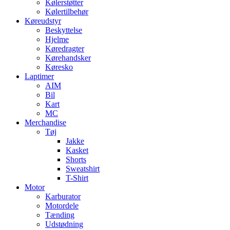
Kølerstøtter
Kølertilbehør
Køreudstyr
Beskyttelse
Hjelme
Køredragter
Kørehandsker
Køresko
Laptimer
AIM
Bil
Kart
MC
Merchandise
Tøj
Jakke
Kasket
Shorts
Sweatshirt
T-Shirt
Motor
Karburator
Motordele
Tænding
Udstødning