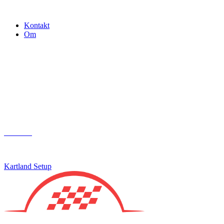
Gokart - når det skal være nemt!
Kontakt
Om
Næste event
Kartland.dk
Kontakt
info@kartland.dk
Kartland Setup