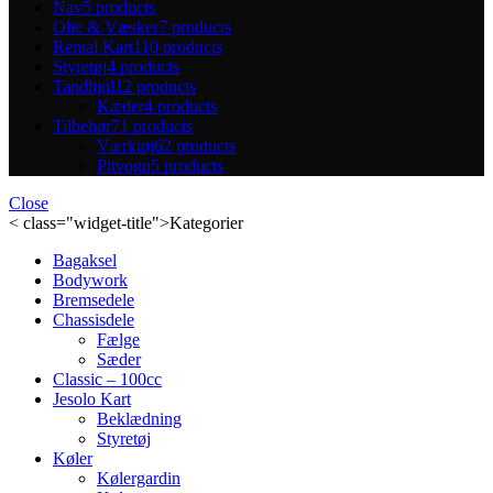
Nav
5 products
Olie & Væsker
7 products
Rental Kart
110 products
Styretøj
4 products
Tandhjul
12 products
Kæder
4 products
Tilbehør
71 products
Værktøj
62 products
Pitvogn
5 products
Close
< class="widget-title">Kategorier
Bagaksel
Bodywork
Bremsedele
Chassisdele
Fælge
Sæder
Classic – 100cc
Jesolo Kart
Beklædning
Styretøj
Køler
Kølergardin