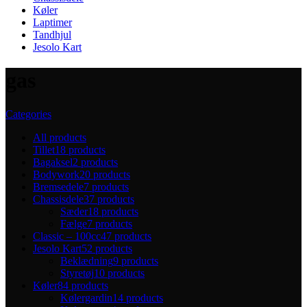
Køler
Laptimer
Tandhjul
Jesolo Kart
gas
Categories
All
products
Tillet
18 products
Bagaksel
2 products
Bodywork
20 products
Bremsedele
7 products
Chassisdele
37 products
Sæder
18 products
Fælge
7 products
Classic – 100cc
47 products
Jesolo Kart
52 products
Beklædning
9 products
Styretøj
10 products
Køler
84 products
Kølergardin
14 products