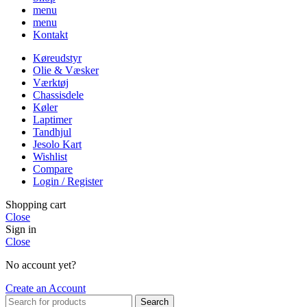
menu
menu
Kontakt
Køreudstyr
Olie & Væsker
Værktøj
Chassisdele
Køler
Laptimer
Tandhjul
Jesolo Kart
Wishlist
Compare
Login / Register
Shopping cart
Close
Sign in
Close
No account yet?
Create an Account
Search