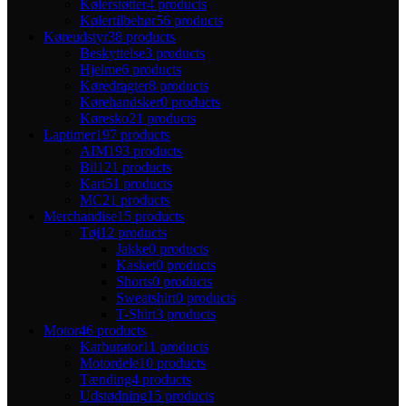
Kølerstøtter
4 products
Kølertilbehør
56 products
Køreudstyr
38 products
Beskyttelse
3 products
Hjelme
6 products
Køredragter
8 products
Kørehandsker
0 products
Køresko
21 products
Laptimer
197 products
AIM
193 products
Bil
121 products
Kart
51 products
MC
21 products
Merchandise
15 products
Tøj
12 products
Jakke
0 products
Kasket
0 products
Shorts
0 products
Sweatshirt
0 products
T-Shirt
3 products
Motor
46 products
Karburator
11 products
Motordele
10 products
Tænding
4 products
Udstødning
15 products