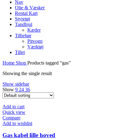
Nav
Olie & Væsker
Rental Kart
Styretøj
Tandhjul
Kæder
Tilbehør
Pitvogn
Værktøj
Tillet
Home
Shop
Products tagged “gas”
Showing the single result
Show sidebar
Show
9
24
36
Add to cart
Quick view
Compare
Add to wishlist
Gas kabel lille hoved