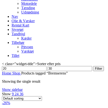
Motordele
Tænding
Udstødning
Nav
Olie & Væsker
Rental Kart
Styretøj
Tandhjul
Kæder
Tilbehør
Pitvogn
Værktøj
Tillet
< class="widget-title">Sorter efter pris
Min
Max
Filter
price
price
Home
Shop
Products tagged “Bremserens”
Showing the single result
Show sidebar
Show
9
24
36
-26%