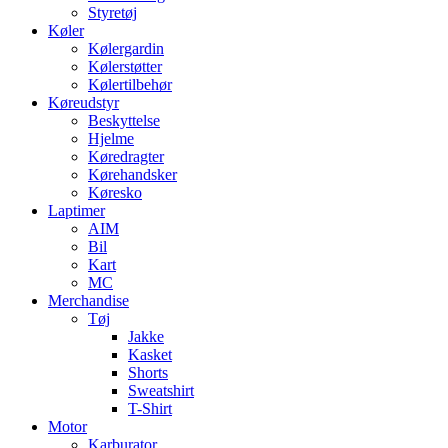
Styretøj
Køler
Kølergardin
Kølerstøtter
Kølertilbehør
Køreudstyr
Beskyttelse
Hjelme
Køredragter
Kørehandsker
Køresko
Laptimer
AIM
Bil
Kart
MC
Merchandise
Tøj
Jakke
Kasket
Shorts
Sweatshirt
T-Shirt
Motor
Karburator