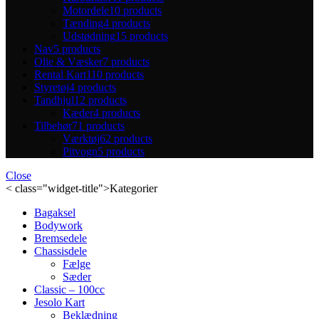
Motordele
10 products
Tænding
4 products
Udstødning
15 products
Nav
5 products
Olie & Væsker
7 products
Rental Kart
110 products
Styretøj
4 products
Tandhjul
12 products
Kæder
4 products
Tilbehør
71 products
Værktøj
62 products
Pitvogn
5 products
Close
< class="widget-title">Kategorier
Bagaksel
Bodywork
Bremsedele
Chassisdele
Fælge
Sæder
Classic – 100cc
Jesolo Kart
Beklædning