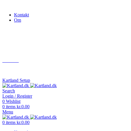
Gokart - når det skal være nemt!
Kontakt
Om
Næste event
Kartland.dk
Kontakt
info@kartland.dk
Kartland Setup
Search
Login / Register
0
Wishlist
0
items
kr.
0.00
Menu
0
items
kr.
0.00