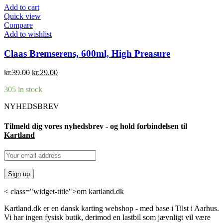
Add to cart
Quick view
Compare
Add to wishlist
Claas Bremserens, 600ml, High Preasure
Original
Current
kr.
39.00
kr.
29.00
price
price
305 in stock
was:
is:
kr.39.00.
kr.29.00.
NYHEDSBREV
Tilmeld dig vores nyhedsbrev - og hold forbindelsen til
Kartland
< class="widget-title">om kartland.dk
Kartland.dk er en dansk karting webshop - med base i Tilst i Aarhus.
Vi har ingen fysisk butik, derimod en lastbil som jævnligt vil være