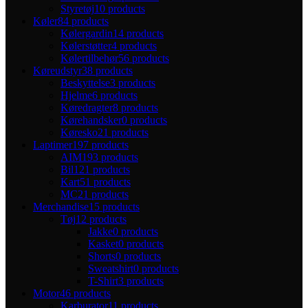
Styretøj
10 products
Køler
84 products
Kølergardin
14 products
Kølerstøtter
4 products
Kølertilbehør
56 products
Køreudstyr
38 products
Beskyttelse
3 products
Hjelme
6 products
Køredragter
8 products
Kørehandsker
0 products
Køresko
21 products
Laptimer
197 products
AIM
193 products
Bil
121 products
Kart
51 products
MC
21 products
Merchandise
15 products
Tøj
12 products
Jakke
0 products
Kasket
0 products
Shorts
0 products
Sweatshirt
0 products
T-Shirt
3 products
Motor
46 products
Karburator
11 products