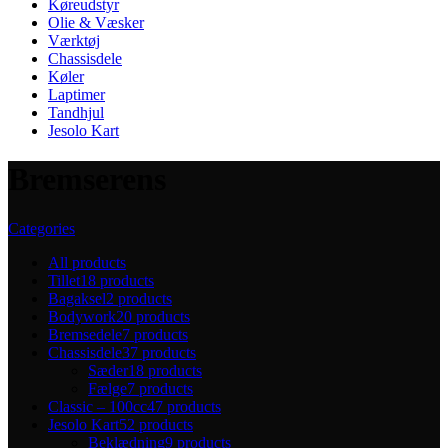
Køreudstyr
Olie & Væsker
Værktøj
Chassisdele
Køler
Laptimer
Tandhjul
Jesolo Kart
Bremserens
Categories
All
products
Tillet
18 products
Bagaksel
2 products
Bodywork
20 products
Bremsedele
7 products
Chassisdele
37 products
Sæder
18 products
Fælge
7 products
Classic – 100cc
47 products
Jesolo Kart
52 products
Beklædning
9 products