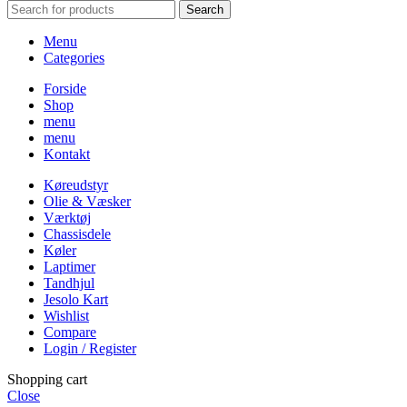
Search
Menu
Categories
Forside
Shop
menu
menu
Kontakt
Køreudstyr
Olie & Væsker
Værktøj
Chassisdele
Køler
Laptimer
Tandhjul
Jesolo Kart
Wishlist
Compare
Login / Register
Shopping cart
Close