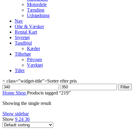
Motordele
Tænding
Udstødning
Nav
Olie & Væsker
Rental Kart
Styretøj
Tandhjul
Kæder
Tilbehør
Pitvogn
Værktøj
Tillet
< class="widget-title">Sorter efter pris
Min
Max
Filter
price
price
Home
Shop
Products tagged “219”
Showing the single result
Show sidebar
Show
9
24
36