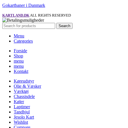
Gokartbaner i Danmark
KARTLAND.DK
ALL RIGHTS RESERVED
Search
Menu
Categories
Forside
Shop
menu
menu
Kontakt
Køreudstyr
Olie & Væsker
Værktøj
Chassisdele
Køler
Laptimer
Tandhjul
Jesolo Kart
Wishlist
Compare