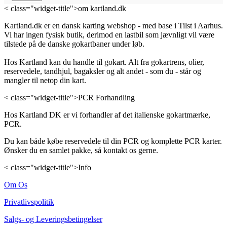
< class="widget-title">om kartland.dk
Kartland.dk er en dansk karting webshop - med base i Tilst i Aarhus.
Vi har ingen fysisk butik, derimod en lastbil som jævnligt vil være
tilstede på de danske gokartbaner under løb.
Hos Kartland kan du handle til gokart. Alt fra gokartrens, olier,
reservedele, tandhjul, bagaksler og alt andet - som du - står og
mangler til netop din kart.
< class="widget-title">PCR Forhandling
Hos Kartland DK er vi forhandler af det italienske gokartmærke,
PCR.
Du kan både købe reservedele til din PCR og komplette PCR karter.
Ønsker du en samlet pakke, så kontakt os gerne.
< class="widget-title">Info
Om Os
Privatlivspolitik
Salgs- og Leveringsbetingelser