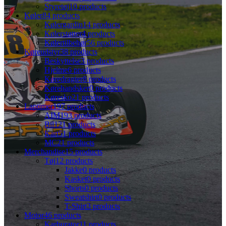
Styretøj
10 products
Køler
84 products
Kølergardin
14 products
Kølerstøtter
4 products
Kølertilbehør
56 products
Køreudstyr
38 products
Beskyttelse
3 products
Hjelme
6 products
Køredragter
8 products
Kørehandsker
0 products
Køresko
21 products
Laptimer
197 products
AIM
193 products
Bil
121 products
Kart
51 products
MC
21 products
Merchandise
15 products
Tøj
12 products
Jakke
0 products
Kasket
0 products
Shorts
0 products
Sweatshirt
0 products
T-Shirt
3 products
Motor
46 products
Karburator
11 products