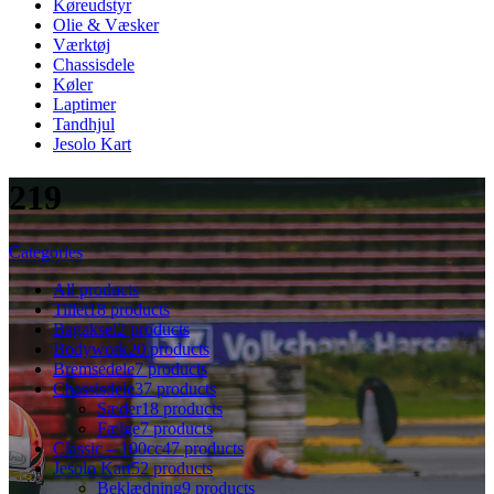
Køreudstyr
Olie & Væsker
Værktøj
Chassisdele
Køler
Laptimer
Tandhjul
Jesolo Kart
219
Categories
All
products
Tillet
18 products
Bagaksel
2 products
Bodywork
20 products
Bremsedele
7 products
Chassisdele
37 products
Sæder
18 products
Fælge
7 products
Classic – 100cc
47 products
Jesolo Kart
52 products
Beklædning
9 products