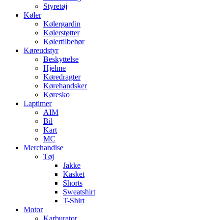
Styretøj
Køler
Kølergardin
Kølerstøtter
Kølertilbehør
Køreudstyr
Beskyttelse
Hjelme
Køredragter
Kørehandsker
Køresko
Laptimer
AIM
Bil
Kart
MC
Merchandise
Tøj
Jakke
Kasket
Shorts
Sweatshirt
T-Shirt
Motor
Karburator