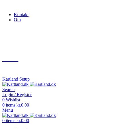
Gokart - når det skal være nemt!
Kontakt
Om
Næste event
Kartland.dk
Kontakt
info@kartland.dk
Kartland Setup
Search
Login / Register
0
Wishlist
0
items
kr.
0.00
Menu
0
items
kr.
0.00