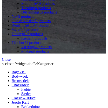
Motordele
10 products
Tænding
4 products
Udstødning
15 products
Nav
5 products
Olie & Væsker
7 products
Rental Kart
110 products
Styretøj
4 products
Tandhjul
12 products
Kæder
4 products
Tilbehør
71 products
Værktøj
62 products
Pitvogn
5 products
Close
< class="widget-title">Kategorier
Bagaksel
Bodywork
Bremsedele
Chassisdele
Fælge
Sæder
Classic – 100cc
Jesolo Kart
Beklædning