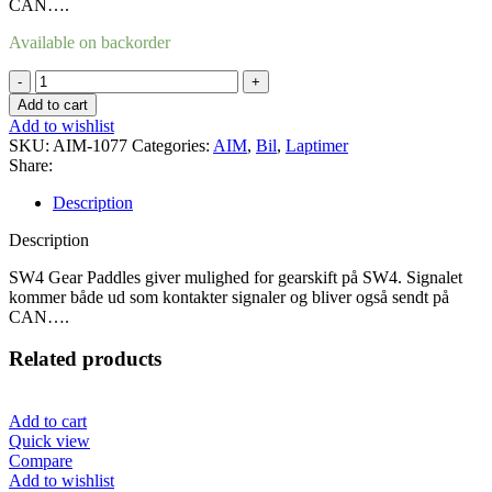
CAN….
Available on backorder
SW4
Gear
Add to cart
Paddles
Add to wishlist
320/350
SKU:
AIM-1077
Categories:
AIM
,
Bil
,
Laptimer
mm
Share:
quantity
Description
Description
SW4 Gear Paddles giver mulighed for gearskift på SW4. Signalet
kommer både ud som kontakter signaler og bliver også sendt på
CAN….
Related products
Add to cart
Quick view
Compare
Add to wishlist