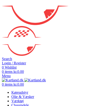
Search
Login / Register
0
Wishlist
0
items
kr.
0.00
Menu
0
items
kr.
0.00
Køreudstyr
Olie & Væsker
Værktøj
Chassisdele