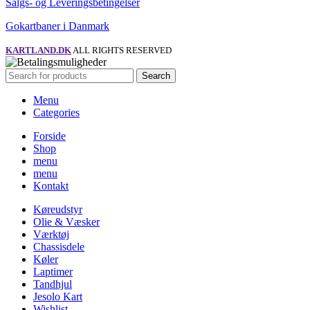
Salgs- og Leveringsbetingelser
Gokartbaner i Danmark
KARTLAND.DK
ALL RIGHTS RESERVED
Search
Menu
Categories
Forside
Shop
menu
menu
Kontakt
Køreudstyr
Olie & Væsker
Værktøj
Chassisdele
Køler
Laptimer
Tandhjul
Jesolo Kart
Wishlist