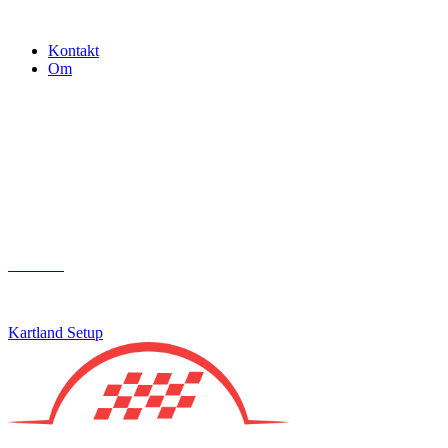
Gokart - når det skal være nemt!
Kontakt
Om
Næste event
Kartland.dk
Kontakt
info@kartland.dk
Kartland Setup