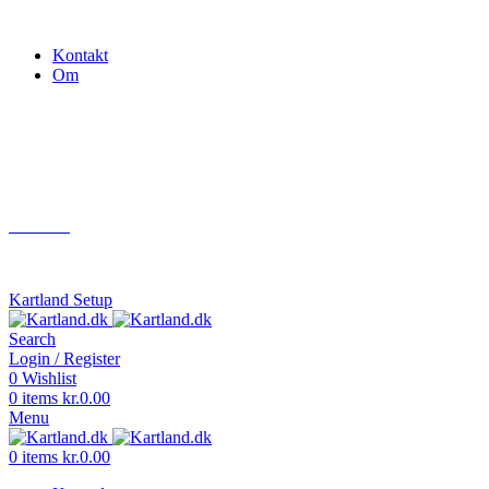
Gokart - når det skal være nemt!
Kontakt
Om
Næste event
Kartland.dk
Kontakt
info@kartland.dk
Kartland Setup
Search
Login / Register
0
Wishlist
0
items
kr.
0.00
Menu
0
items
kr.
0.00