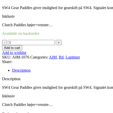
SW4 Gear Paddles giver mulighed for gearskift på SW4. Signalet 
Inklusiv
Clutch Paddles højre+venstre…
Available on backorder
SW4
Clutch
Add to cart
Paddles
Add to wishlist
quantity
SKU:
AIM-1076
Categories:
AIM
,
Bil
,
Laptimer
Share:
Description
Description
SW4 Gear Paddles giver mulighed for gearskift på SW4. Signalet 
Inklusiv
Clutch Paddles højre+venstre…