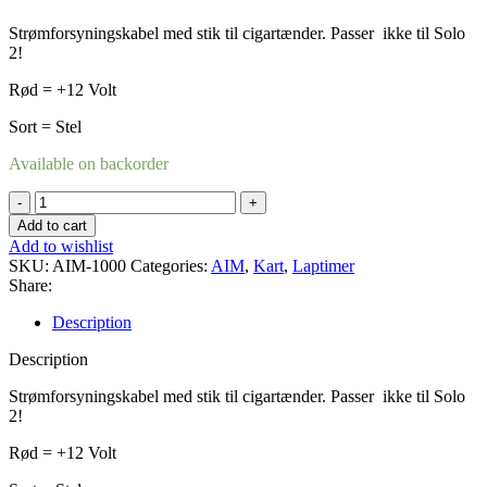
Strømforsyningskabel med stik til cigartænder. Passer ikke til Solo
2!
Rød = +12 Volt
Sort = Stel
Available on backorder
Solo
strømforsyning
Add to cart
kabel
Add to wishlist
quantity
SKU:
AIM-1000
Categories:
AIM
,
Kart
,
Laptimer
Share:
Description
Description
Strømforsyningskabel med stik til cigartænder. Passer ikke til Solo
2!
Rød = +12 Volt