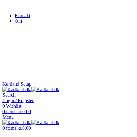
Gokart - når det skal være nemt!
Kontakt
Om
Næste event
Kartland.dk
Kontakt
info@kartland.dk
Kartland Setup
Search
Login / Register
0
Wishlist
0
items
kr.
0.00
Menu
0
items
kr.
0.00