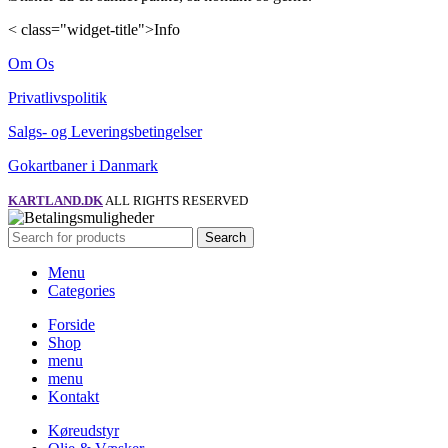
< class="widget-title">Info
Om Os
Privatlivspolitik
Salgs- og Leveringsbetingelser
Gokartbaner i Danmark
KARTLAND.DK
ALL RIGHTS RESERVED
Search
Menu
Categories
Forside
Shop
menu
menu
Kontakt
Køreudstyr