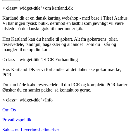
< class="widget-title">om kartland.dk
Kartland.dk er en dansk karting webshop - med base i Tilst i Aarhus.
Vi har ingen fysisk butik, derimod en lastbil som jævnligt vil være
tilstede på de danske gokartbaner under løb.
Hos Kartland kan du handle til gokart. Alt fra gokartrens, olier,
reservedele, tandhjul, bagaksler og alt andet - som du - står og
mangler til netop din kart.
< class="widget-title">PCR Forhandling
Hos Kartland DK er vi forhandler af det italienske gokartmærke,
PCR.
Du kan både købe reservedele til din PCR og komplette PCR karter.
Ønsker du en samlet pakke, så kontakt os gerne.
< class="widget-title">Info
Om Os
Privatlivspolitik
Salgs- og Leveringsbetingelser