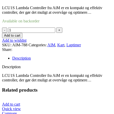
LCU1S Lambda Controller fra AiM er en kompakt og effektiv
controller, der gør det muligt at overvåge og optimere…
Available on backorder
LCU1S
quantity
Add to cart
Add to wishlist
SKU:
AIM-788
Categories:
AIM
,
Kart
,
Laptimer
Share:
Description
Description
LCU1S Lambda Controller fra AiM er en kompakt og effektiv
controller, der gør det muligt at overvåge og optimere…
Related products
Add to cart
Quick view
Compare