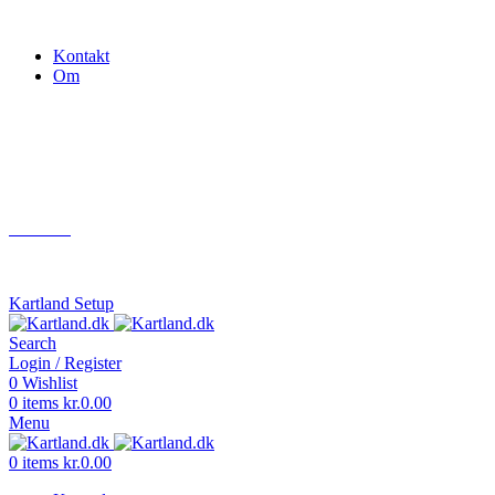
Gokart - når det skal være nemt!
Kontakt
Om
Næste event
Kartland.dk
Kontakt
info@kartland.dk
Kartland Setup
Search
Login / Register
0
Wishlist
0
items
kr.
0.00
Menu
0
items
kr.
0.00