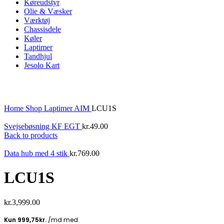
Køreudstyr
Olie & Væsker
Værktøj
Chassisdele
Køler
Laptimer
Tandhjul
Jesolo Kart
Click to enlarge
Home
Shop
Laptimer
AIM
LCU1S
Svejsebøsning KF EGT
kr.
49.00
Back to products
Data hub med 4 stik
kr.
769.00
LCU1S
kr.
3,999.00