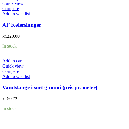
Quick view
Compare
Add to wishlist
AF Kølerslanger
kr.
220.00
In stock
Add to cart
Quick view
Compare
Add to wishlist
Vandslange i sort gummi (pris pr. meter)
kr.
60.72
In stock