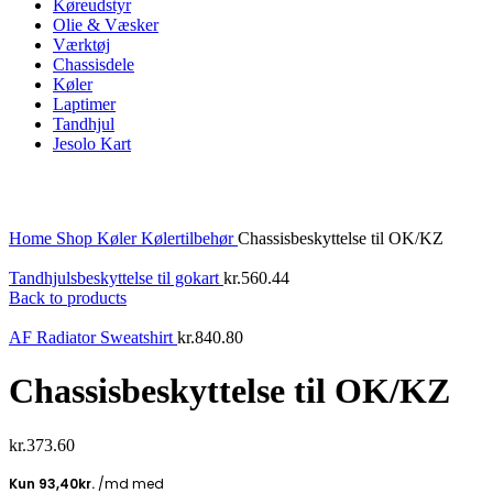
Køreudstyr
Olie & Væsker
Værktøj
Chassisdele
Køler
Laptimer
Tandhjul
Jesolo Kart
Click to enlarge
Home
Shop
Køler
Kølertilbehør
Chassisbeskyttelse til OK/KZ
Tandhjulsbeskyttelse til gokart
kr.
560.44
Back to products
AF Radiator Sweatshirt
kr.
840.80
Chassisbeskyttelse til OK/KZ
kr.
373.60