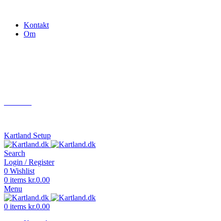
Gokart - når det skal være nemt!
Kontakt
Om
Næste event
Kartland.dk
Kontakt
info@kartland.dk
Kartland Setup
Search
Login / Register
0
Wishlist
0
items
kr.
0.00
Menu
0
items
kr.
0.00