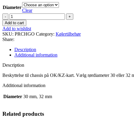
Diameter
Clear
Chassisbeskyttelse
til
Add to cart
OK/KZ
Add to wishlist
quantity
SKU:
PRCHGO
Category:
Kølertilbehør
Share:
Description
Additional information
Description
Beskyttelse til chassis på OK/KZ-kart. Vælg rørdiameter 30 eller 32
Additional information
Diameter
30 mm, 32 mm
Related products