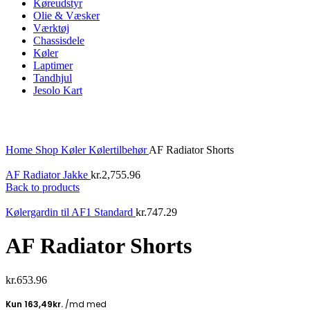
Køreudstyr
Olie & Væsker
Værktøj
Chassisdele
Køler
Laptimer
Tandhjul
Jesolo Kart
Click to enlarge
Home
Shop
Køler
Kølertilbehør
AF Radiator Shorts
AF Radiator Jakke
kr.
2,755.96
Back to products
Kølergardin til AF1 Standard
kr.
747.29
AF Radiator Shorts
kr.
653.96