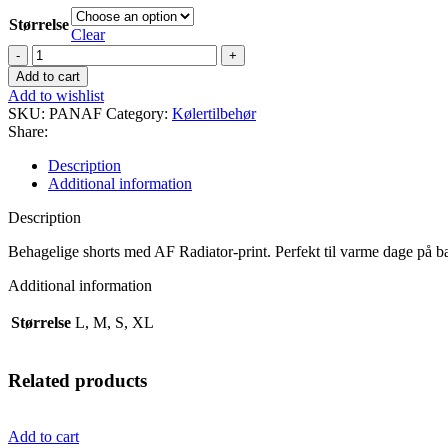
Størrelse
Clear
AF
Radiator
Add to cart
Shorts
Add to wishlist
quantity
SKU:
PANAF
Category:
Kølertilbehør
Share:
Description
Additional information
Description
Behagelige shorts med AF Radiator-print. Perfekt til varme dage på b
Additional information
Størrelse
L, M, S, XL
Related products
Add to cart