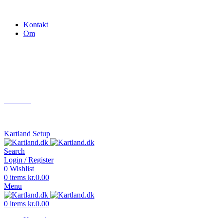
Gokart - når det skal være nemt!
Kontakt
Om
Næste event
Kartland.dk
Kontakt
info@kartland.dk
Kartland Setup
Search
Login / Register
0
Wishlist
0
items
kr.
0.00
Menu
0
items
kr.
0.00