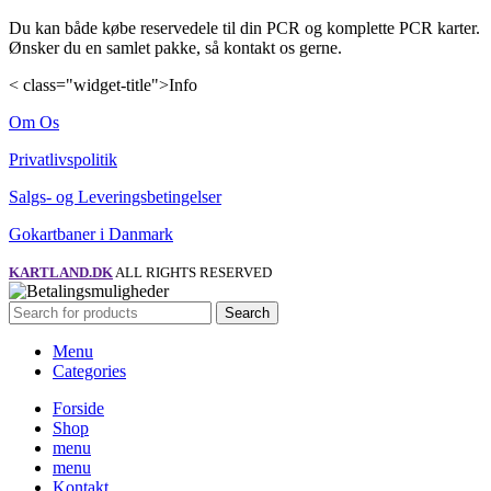
Du kan både købe reservedele til din PCR og komplette PCR karter.
Ønsker du en samlet pakke, så kontakt os gerne.
< class="widget-title">Info
Om Os
Privatlivspolitik
Salgs- og Leveringsbetingelser
Gokartbaner i Danmark
KARTLAND.DK
ALL RIGHTS RESERVED
Search
Menu
Categories
Forside
Shop
menu
menu
Kontakt