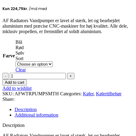
AF Radiators Vandpumper er lavet af stærk, let og bearbejdet
aluminium med præcise CNC-maskiner for høj kvalitet. Alle dele,
inklusiv propellen, er fremstillet af solidt aluminium.
Blå
Rød
Sølv
Farve
Sort
Clear
AF
-
Add to cart
Vandpumpe
Add to wishlist
med
SKU:
AFWTRPUMPSMTH
Categories:
Køler
,
Kølertilbehør
sporriller
Share:
quantity
Description
Additional information
Description
AF Radiators Vandpumper er lavet af stærk, let og bearbejdet