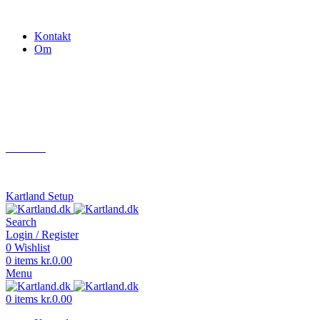
Gokart - når det skal være nemt!
Kontakt
Om
Næste event
Kartland.dk
Kontakt
info@kartland.dk
Kartland Setup
Search
Login / Register
0
Wishlist
0
items
kr.
0.00
Menu
0
items
kr.
0.00