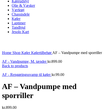
Køreudstyr
Olie & Væsker
Værktøj
Chassisdele
Køler
Laptimer
Tandhjul
Jesolo Kart
Click to enlarge
Home
Shop
Køler
Kølertilbehør
AF – Vandpumpe med sporriller
AF - Vandpumpe, M. tænder
kr.
899.00
Back to products
AF - Rengøringssvamp til køler
kr.
99.00
AF – Vandpumpe med
sporriller
kr.
899.00