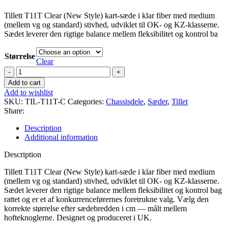
Tillett T11T Clear (New Style) kart-sæde i klar fiber med medium
(mellem vg og standard) stivhed, udviklet til OK- og KZ-klasserne.
Sædet leverer den rigtige balance mellem fleksibilitet og kontrol ba
Størrelse
Clear
Tillett
Sæde
Add to cart
T11T
Add to wishlist
Clear
SKU:
TIL-T11T-C
Categories:
Chassisdele
,
Sæder
,
Tillet
quantity
Share:
Description
Additional information
Description
Tillett T11T Clear (New Style) kart-sæde i klar fiber med medium
(mellem vg og standard) stivhed, udviklet til OK- og KZ-klasserne.
Sædet leverer den rigtige balance mellem fleksibilitet og kontrol bag
rattet og er et af konkurrenceførernes foretrukne valg. Vælg den
korrekte størrelse efter sædebredden i cm — målt mellem
hofteknoglerne. Designet og produceret i UK.