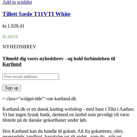
Add to wishlist
Tillett Sæde T11VTI White
kr.
1,928.41
In stock
NYHEDSBREV
Tilmeld dig vores nyhedsbrev - og hold forbindelsen til
Kartland
< class="widget-title">om kartland.dk
Kartland.dk er en dansk karting webshop - med base i Tilst i Aarhus.
Vi har ingen fysisk butik, derimod en lastbil som jævnligt vil være
tilstede på de danske gokartbaner under løb.
Hos Kartland kan du handle til gokart. Alt fra gokartrens, olier,
reservedele, tandhjul, bagaksler og alt andet - som du - står og