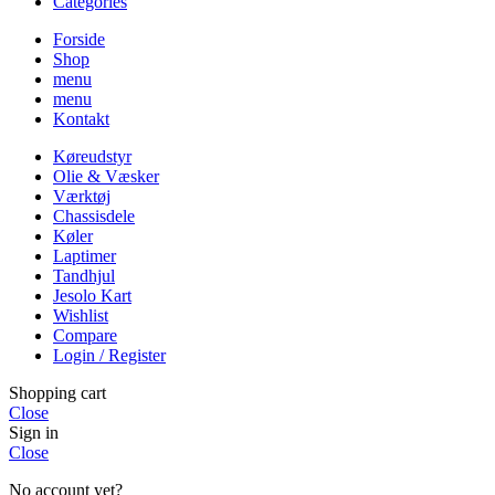
Categories
Forside
Shop
menu
menu
Kontakt
Køreudstyr
Olie & Væsker
Værktøj
Chassisdele
Køler
Laptimer
Tandhjul
Jesolo Kart
Wishlist
Compare
Login / Register
Shopping cart
Close
Sign in
Close
No account yet?