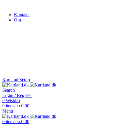
Gokart - når det skal være nemt!
Kontakt
Om
Næste event
Kartland.dk
Kontakt
info@kartland.dk
Kartland Setup
Search
Login / Register
0
Wishlist
0
items
kr.
0.00
Menu
0
items
kr.
0.00