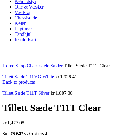
Køreudstyr
Olie & Væsker
Værktøj
Chassisdele
Køler
Laptimer
Tandhjul
Jesolo Kart
Click to enlarge
Home
Shop
Chassisdele
Sæder
Tillett Sæde T11T Clear
Tillett Sæde T11VG White
kr.
1,928.41
Back to products
Tillett Sæde T11T Silver
kr.
1,887.38
Tillett Sæde T11T Clear
kr.
1,477.08