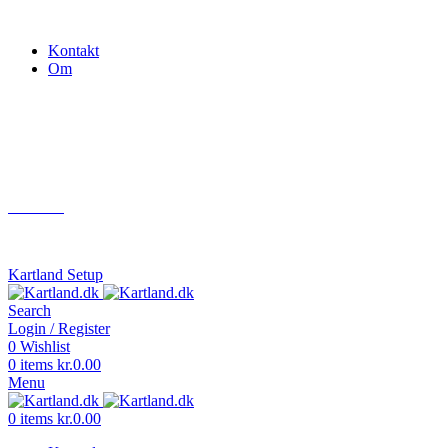
Gokart - når det skal være nemt!
Kontakt
Om
Næste event
Kartland.dk
Kontakt
info@kartland.dk
Kartland Setup
Search
Login / Register
0
Wishlist
0
items
kr.
0.00
Menu
0
items
kr.
0.00