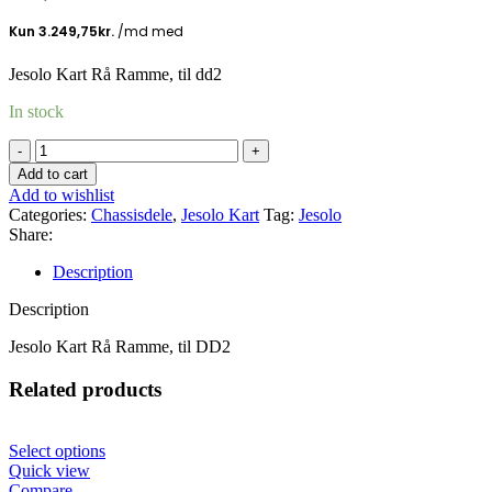
Jesolo Kart Rå Ramme, til dd2
In stock
Jesolo
Kart
Add to cart
JP-
Add to wishlist
1,
Categories:
Chassisdele
,
Jesolo Kart
Tag:
Jesolo
Rå
Share:
chassis,
DD2
Description
quantity
Description
Jesolo Kart Rå Ramme, til DD2
Related products
Select options
Quick view
Compare