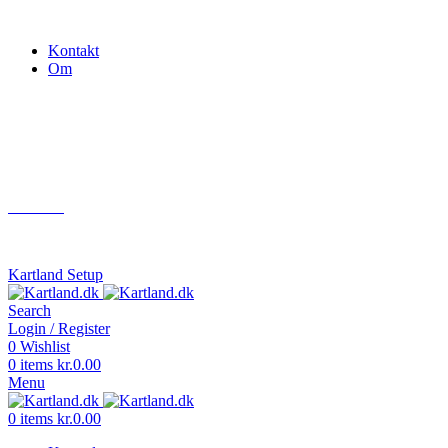
Gokart - når det skal være nemt!
Kontakt
Om
Næste event
Kartland.dk
Kontakt
info@kartland.dk
Kartland Setup
Search
Login / Register
0
Wishlist
0
items
kr.
0.00
Menu
0
items
kr.
0.00