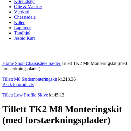
Køreudstyr
Olie & Væsker
Værktøj
Chassisdele
Køler
Laptimer
Tandhjul
Jesolo Kart
Click to enlarge
Home
Shop
Chassisdele
Sæder
Tillett TK2 M8 Monteringskit (med
forstærkningsplader)
Tillett M8 Sædemonteringskit
kr.
213.36
Back to products
Tillett Low Profile Skive
kr.
45.13
Tillett TK2 M8 Monteringskit
(med forstærkningsplader)