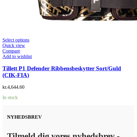
Select options
Quick view
Compare
Add to wishlist
Tillett P1 Defender Ribbensbeskytter Sort/Guld
(CIK-FIA)
kr.
4,644.60
In stock
NYHEDSBREV
Tilmeld dig vores nyhedsbrev -