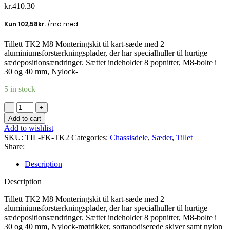
kr.
410.30
Tillett TK2 M8 Monteringskit til kart-sæde med 2
aluminiumsforstærkningsplader, der har specialhuller til hurtige
sædepositionsændringer. Sættet indeholder 8 popnitter, M8-bolte i
30 og 40 mm, Nylock-
5 in stock
Tillett
TK2
Add to cart
M8
Add to wishlist
Monteringskit
SKU:
TIL-FK-TK2
Categories:
Chassisdele
,
Sæder
,
Tillet
(med
Share:
forstærkningsplader)
quantity
Description
Description
Tillett TK2 M8 Monteringskit til kart-sæde med 2
aluminiumsforstærkningsplader, der har specialhuller til hurtige
sædepositionsændringer. Sættet indeholder 8 popnitter, M8-bolte i
30 og 40 mm, Nylock-møtrikker, sortanodiserede skiver samt nylon