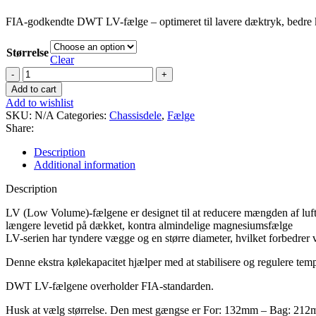
FIA-godkendte DWT LV-fælge – optimeret til lavere dæktryk, bedre k
Størrelse
Clear
DWT
M
Add to cart
LV
Add to wishlist
Magnessium
SKU:
N/A
Categories:
Chassisdele
,
Fælge
Forfælge
Share:
quantity
Description
Additional information
Description
LV (Low Volume)-fælgene er designet til at reducere mængden af luft, d
længere levetid på dækket, kontra almindelige magnesiumsfælge
LV-serien har tyndere vægge og en større diameter, hvilket forbedrer
Denne ekstra kølekapacitet hjælper med at stabilisere og regulere temp
DWT LV-fælgene overholder FIA-standarden.
Husk at vælg størrelse. Den mest gængse er For: 132mm – Bag: 21