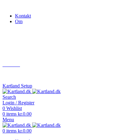
Gokart - når det skal være nemt!
Kontakt
Om
Næste event
Kartland.dk
Kontakt
info@kartland.dk
Kartland Setup
Search
Login / Register
0
Wishlist
0
items
kr.
0.00
Menu
0
items
kr.
0.00