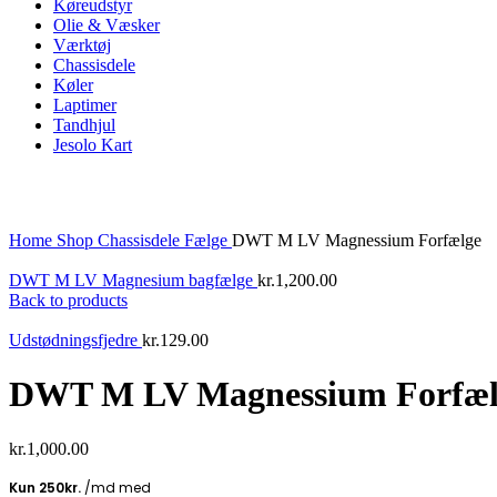
Køreudstyr
Olie & Væsker
Værktøj
Chassisdele
Køler
Laptimer
Tandhjul
Jesolo Kart
Click to enlarge
Home
Shop
Chassisdele
Fælge
DWT M LV Magnessium Forfælge
DWT M LV Magnesium bagfælge
kr.
1,200.00
Back to products
Udstødningsfjedre
kr.
129.00
DWT M LV Magnessium Forfæl
kr.
1,000.00