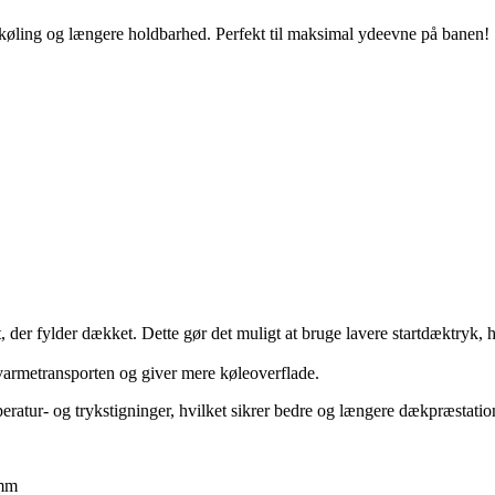
øling og længere holdbarhed. Perfekt til maksimal ydeevne på banen!
er fylder dækket. Dette gør det muligt at bruge lavere startdæktryk, hv
 varmetransporten og giver mere køleoverflade.
eratur- og trykstigninger, hvilket sikrer bedre og længere dækpræstatio
2mm