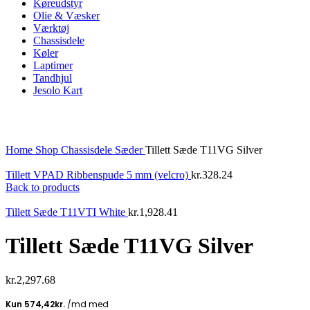
Køreudstyr
Olie & Væsker
Værktøj
Chassisdele
Køler
Laptimer
Tandhjul
Jesolo Kart
Click to enlarge
Home
Shop
Chassisdele
Sæder
Tillett Sæde T11VG Silver
Tillett VPAD Ribbenspude 5 mm (velcro)
kr.
328.24
Back to products
Tillett Sæde T11VTI White
kr.
1,928.41
Tillett Sæde T11VG Silver
kr.
2,297.68