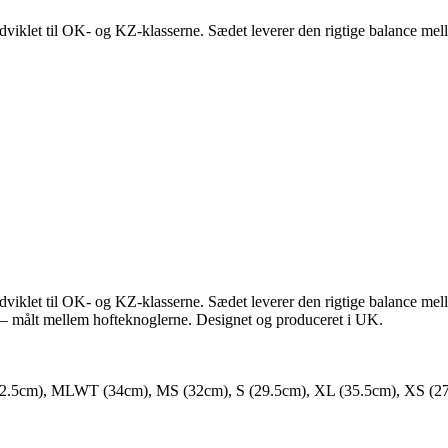
udviklet til OK- og KZ-klasserne. Sædet leverer den rigtige balance melle
udviklet til OK- og KZ-klasserne. Sædet leverer den rigtige balance melle
 — målt mellem hofteknoglerne. Designet og produceret i UK.
5cm), MLWT (34cm), MS (32cm), S (29.5cm), XL (35.5cm), XS (2