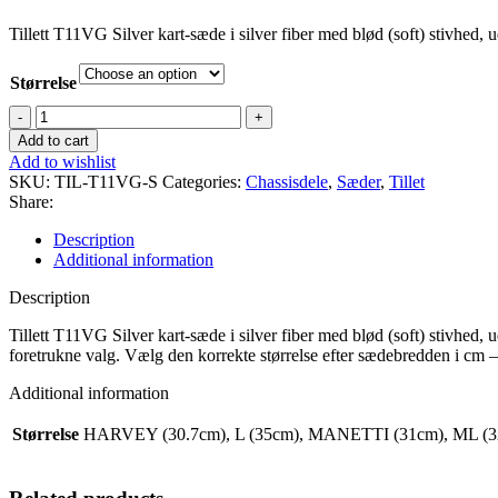
Tillett T11VG Silver kart-sæde i silver fiber med blød (soft) stivhed, 
Størrelse
Tillett
Sæde
Add to cart
T11VG
Add to wishlist
Silver
SKU:
TIL-T11VG-S
Categories:
Chassisdele
,
Sæder
,
Tillet
quantity
Share:
Description
Additional information
Description
Tillett T11VG Silver kart-sæde i silver fiber med blød (soft) stivhed, 
foretrukne valg. Vælg den korrekte størrelse efter sædebredden i cm
Additional information
Størrelse
HARVEY (30.7cm), L (35cm), MANETTI (31cm), ML (32.