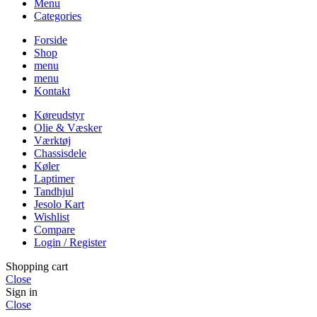
Menu
Categories
Forside
Shop
menu
menu
Kontakt
Køreudstyr
Olie & Væsker
Værktøj
Chassisdele
Køler
Laptimer
Tandhjul
Jesolo Kart
Wishlist
Compare
Login / Register
Shopping cart
Close
Sign in
Close