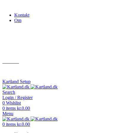
Gokart - når det skal være nemt!
Kontakt
Om
Næste event
Kartland.dk
Kontakt
info@kartland.dk
Kartland Setup
Search
Login / Register
0
Wishlist
0
items
kr.
0.00
Menu
0
items
kr.
0.00