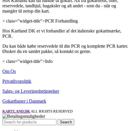
Hos Kartland kan du handle til gokart. Alt fra gokartrens, olier,
reservedele, tandhjul, bagaksler og alt andet - som du - står og
mangler til netop din kart.
< class="widget-title">PCR Forhandling
Hos Kartland DK er vi forhandler af det italienske gokartmærke,
PCR.
Du kan både købe reservedele til din PCR og komplette PCR karter.
Ønsker du en samlet pakke, så kontakt os gerne.
< class="widget-title">Info
Om Os
Privatlivspolitik
Salgs- og Leveringsbetingelser
Gokartbaner i Danmark
KARTLAND.DK
ALL RIGHTS RESERVED
Search