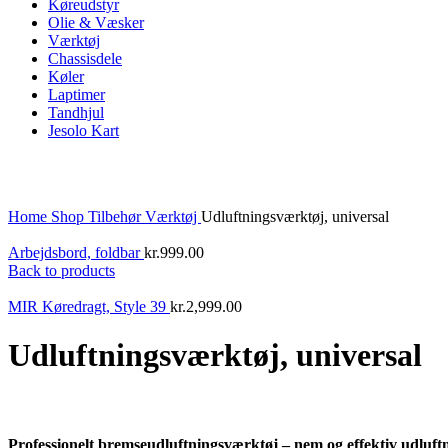
Køreudstyr
Olie & Væsker
Værktøj
Chassisdele
Køler
Laptimer
Tandhjul
Jesolo Kart
Click to enlarge
Home
Shop
Tilbehør
Værktøj
Udluftningsværktøj, universal
Arbejdsbord, foldbar
kr.
999.00
Back to products
MIR Køredragt, Style 39
kr.
2,999.00
Udluftningsværktøj, universal
Professionelt bremseudluftningsværktøj – nem og effektiv udluft