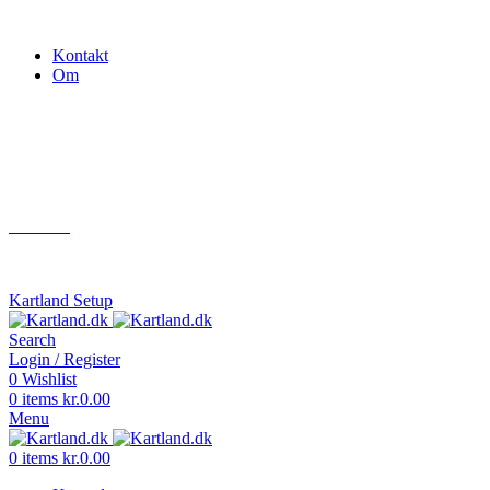
Gokart - når det skal være nemt!
Kontakt
Om
Næste event
Kartland.dk
Kontakt
info@kartland.dk
Kartland Setup
Search
Login / Register
0
Wishlist
0
items
kr.
0.00
Menu
0
items
kr.
0.00