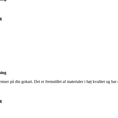
ng
ning
emser på din gokart. Det er fremstillet af materialer i høj kvalitet og h
ng