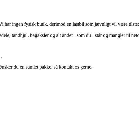
i har ingen fysisk butik, derimod en lastbil som jævnligt vil være tils
edele, tandhjul, bagaksler og alt andet - som du - står og mangler til neto
.
nsker du en samlet pakke, så kontakt os gerne.