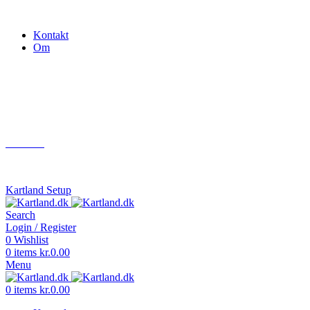
Gokart - når det skal være nemt!
Kontakt
Om
Næste event
Kartland.dk
Kontakt
info@kartland.dk
Kartland Setup
Search
Login / Register
0
Wishlist
0
items
kr.
0.00
Menu
0
items
kr.
0.00