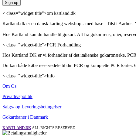
< class="widget-title">om kartland.dk
Kartland.dk er en dansk karting webshop - med base i Tilst i Aarhus. V
Hos Kartland kan du handle til gokart. Alt fra gokartrens, olier, reserv
< class="widget-title">PCR Forhandling
Hos Kartland DK er vi forhandler af det italienske gokartmærke, PCR
Du kan både købe reservedele til din PCR og komplette PCR karter. Ø
< class="widget-title">Info
Om Os
Privatlivspolitik
Salgs- og Leveringsbetingelser
Gokartbaner i Danmark
KARTLAND.DK
ALL RIGHTS RESERVED