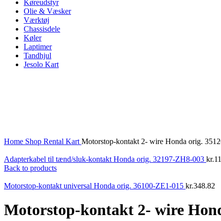
Køreudstyr
Olie & Væsker
Værktøj
Chassisdele
Køler
Laptimer
Tandhjul
Jesolo Kart
Click to enlarge
Home
Shop
Rental Kart
Motorstop-kontakt 2- wire Honda orig. 351
Adapterkabel til tænd/sluk-kontakt Honda orig. 32197-ZH8-003
kr.
1
Back to products
Motorstop-kontakt universal Honda orig. 36100-ZE1-015
kr.
348.82
Motorstop-kontakt 2- wire Hon