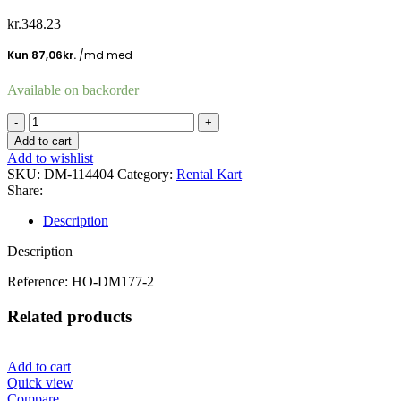
kr.
348.23
Available on backorder
Motorstop-
kontakt
Add to cart
2-
Add to wishlist
wire
SKU:
DM-114404
Category:
Rental Kart
Honda
Share:
orig.
35120-
Description
Z5T-
003
Description
quantity
Reference: HO-DM177-2
Related products
Add to cart
Quick view
Compare