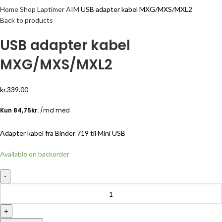
Home
Shop
Laptimer
AIM
USB adapter kabel MXG/MXS/MXL2
Back to products
USB adapter kabel
MXG/MXS/MXL2
kr.
339.00
Adapter kabel fra Binder 719 til Mini USB
Available on backorder
USB
adapter
kabel
MXG/MXS/MXL2