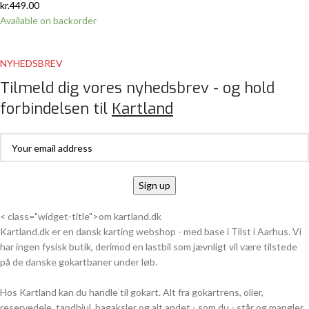
kr.
449.00
Available on backorder
NYHEDSBREV
Tilmeld dig vores nyhedsbrev - og hold
forbindelsen til
Kartland
< class="widget-title">om kartland.dk
Kartland.dk er en dansk karting webshop - med base i Tilst i Aarhus. Vi
har ingen fysisk butik, derimod en lastbil som jævnligt vil være tilstede
på de danske gokartbaner under løb.
Hos Kartland kan du handle til gokart. Alt fra gokartrens, olier,
reservedele, tandhjul, bagaksler og alt andet - som du - står og mangler