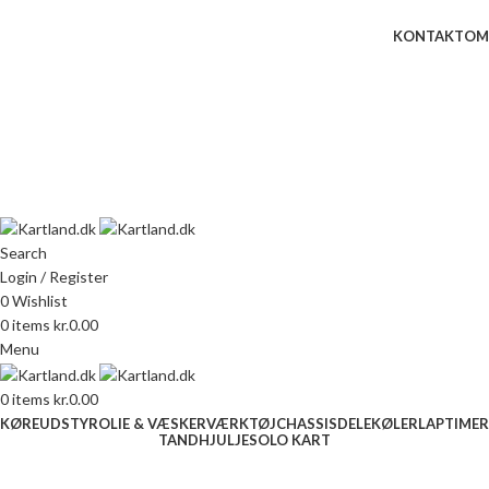
Gokart - når det skal være nemt!
KONTAKT
OM
Næste event
Kartland.dk
Kontakt
info@kartland.dk
Kartland Setup
Search
Login / Register
0
Wishlist
0
items
kr.
0.00
Menu
0
items
kr.
0.00
KØREUDSTYR
OLIE & VÆSKER
VÆRKTØJ
CHASSISDELE
KØLER
LAPTIMER
TANDHJUL
JESOLO KART
Click to enlarge