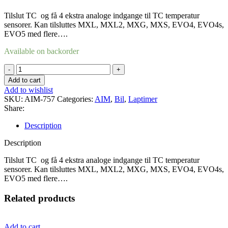
Tilslut TC og få 4 ekstra analoge indgange til TC temperatur
sensorer. Kan tilsluttes MXL, MXL2, MXG, MXS, EVO4, EVO4s,
EVO5 med flere….
Available on backorder
TC
Hub
Add to cart
quantity
Add to wishlist
SKU:
AIM-757
Categories:
AIM
,
Bil
,
Laptimer
Share:
Description
Description
Tilslut TC og få 4 ekstra analoge indgange til TC temperatur
sensorer. Kan tilsluttes MXL, MXL2, MXG, MXS, EVO4, EVO4s,
EVO5 med flere….
Related products
Add to cart