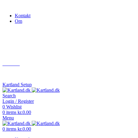
Gokart - når det skal være nemt!
Kontakt
Om
Næste event
Kartland.dk
Kontakt
info@kartland.dk
Kartland Setup
Search
Login / Register
0
Wishlist
0
items
kr.
0.00
Menu
0
items
kr.
0.00