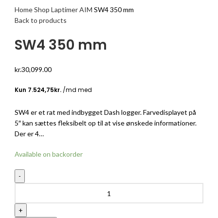
Home
Shop
Laptimer
AIM
SW4 350 mm
Back to products
SW4 350 mm
kr.
30,099.00
SW4 er et rat med indbygget Dash logger. Farvedisplayet på
5″ kan sættes fleksibelt op til at vise ønskede informationer.
Der er 4…
Available on backorder
SW4
350
mm