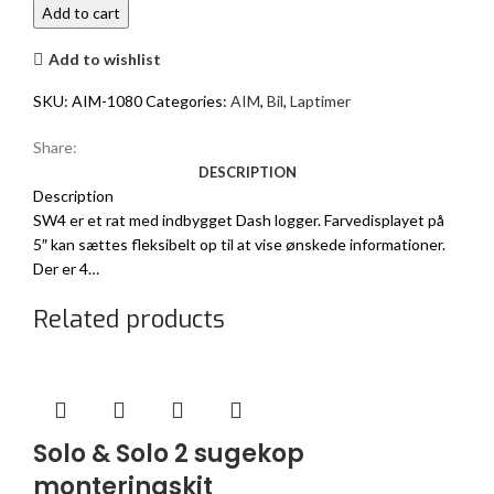
quantity
Add to cart
Add to wishlist
SKU:
AIM-1080
Categories:
AIM
,
Bil
,
Laptimer
Share:
DESCRIPTION
Description
SW4 er et rat med indbygget Dash logger. Farvedisplayet på
5″ kan sættes fleksibelt op til at vise ønskede informationer.
Der er 4…
Related products
Solo & Solo 2 sugekop
monteringskit