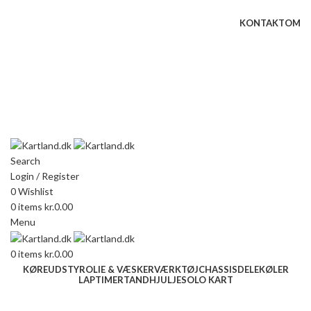
Gokart - når det skal være nemt!
KONTAKT
OM
Næste event
Kartland.dk
Kontakt
info@kartland.dk
Kartland Setup
Search
Login / Register
0
Wishlist
0
items
kr.
0.00
Menu
0
items
kr.
0.00
KØREUDSTYR
OLIE & VÆSKER
VÆRKTØJ
CHASSISDELE
KØLER
LAPTIMER
TANDHJUL
JESOLO KART
Click to enlarge