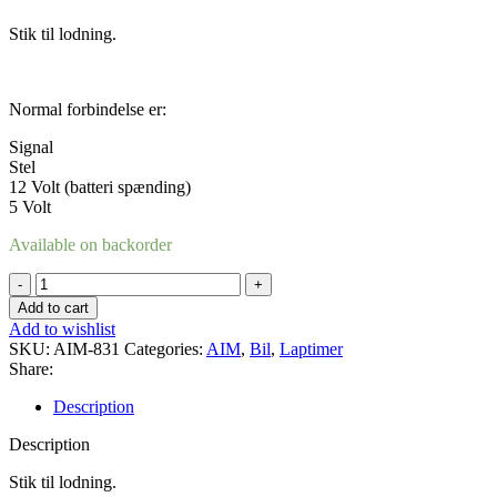
Stik til lodning.
Normal forbindelse er:
Signal
Stel
12 Volt (batteri spænding)
5 Volt
Available on backorder
Stik
719
Add to cart
hun
Add to wishlist
4
SKU:
AIM-831
Categories:
AIM
,
Bil
,
Laptimer
pin
Share:
quantity
Description
Description
Stik til lodning.