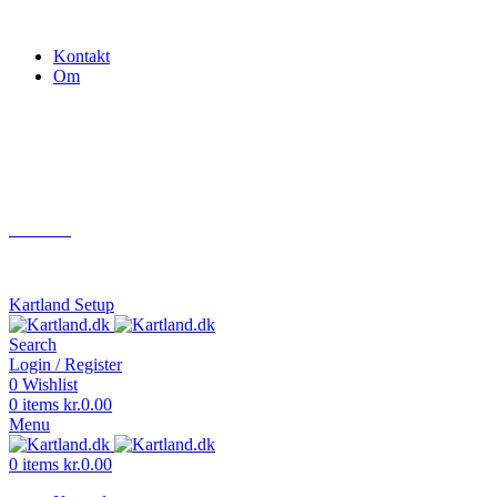
Gokart - når det skal være nemt!
Kontakt
Om
Næste event
Kartland.dk
Kontakt
info@kartland.dk
Kartland Setup
Search
Login / Register
0
Wishlist
0
items
kr.
0.00
Menu
0
items
kr.
0.00