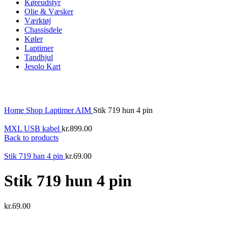
Køreudstyr
Olie & Væsker
Værktøj
Chassisdele
Køler
Laptimer
Tandhjul
Jesolo Kart
Click to enlarge
Home
Shop
Laptimer
AIM
Stik 719 hun 4 pin
MXL USB kabel
kr.
899.00
Back to products
Stik 719 han 4 pin
kr.
69.00
Stik 719 hun 4 pin
kr.
69.00