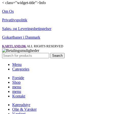
< class="widget-title">Info
Om Os
Privatlivspolitik
Salgs- og Leveringsbetingelser
Gokartbaner i Danmark
KARTLAND.DK
ALL RIGHTS RESERVED
Search
Menu
Categories
Forside
Shop
menu
menu
Kontakt
Køreudstyr
Olie & Væsker
Værktøj