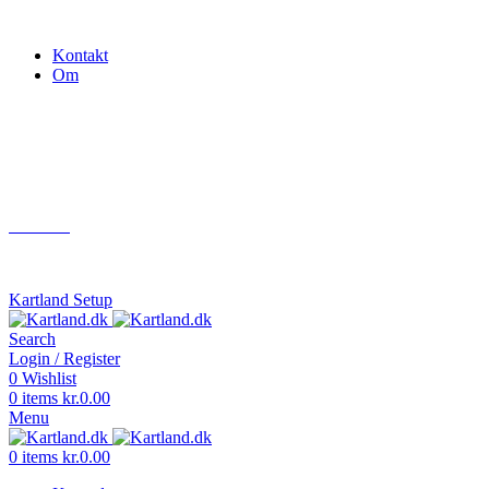
Gokart - når det skal være nemt!
Kontakt
Om
Næste event
Kartland.dk
Kontakt
info@kartland.dk
Kartland Setup
Search
Login / Register
0
Wishlist
0
items
kr.
0.00
Menu
0
items
kr.
0.00