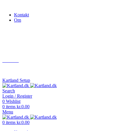
Gokart - når det skal være nemt!
Kontakt
Om
Næste event
Kartland.dk
Kontakt
info@kartland.dk
Kartland Setup
Search
Login / Register
0
Wishlist
0
items
kr.
0.00
Menu
0
items
kr.
0.00