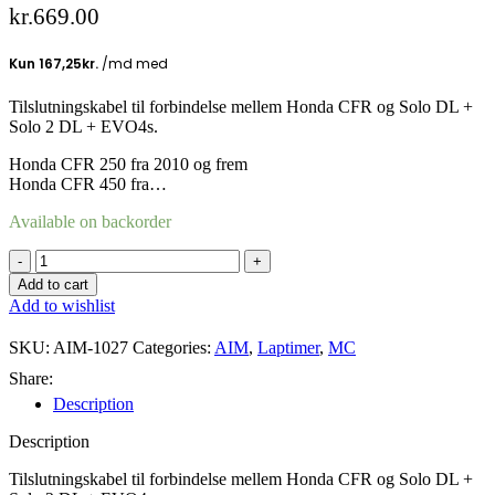
kr.
669.00
Tilslutningskabel til forbindelse mellem Honda CFR og Solo DL +
Solo 2 DL + EVO4s.
Honda CFR 250 fra 2010 og frem
Honda CFR 450 fra…
Available on backorder
Solo
&
Add to cart
Solo
Add to wishlist
2
DL
SKU:
AIM-1027
Categories:
AIM
,
Laptimer
,
MC
Honda
CFR
Share:
kabel
Description
quantity
Description
Tilslutningskabel til forbindelse mellem Honda CFR og Solo DL +