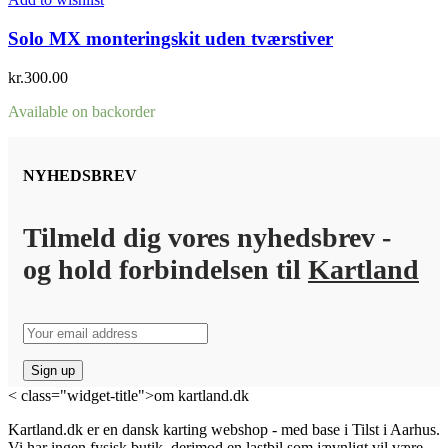
Solo MX monteringskit uden tværstiver
kr.
300.00
Available on backorder
NYHEDSBREV
Tilmeld dig vores nyhedsbrev -
og hold forbindelsen til
Kartland
< class="widget-title">om kartland.dk
Kartland.dk er en dansk karting webshop - med base i Tilst i Aarhus.
Vi har ingen fysisk butik, derimod en lastbil som jævnligt vil være