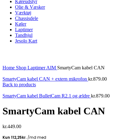
Køreudstyr
Olie & Væsker
Værktøj
Chassisdele
Køler
Laptimer
Tandhjul
Jesolo Kart
Click to enlarge
Home
Shop
Laptimer
AIM
SmartyCam kabel CAN
SmartyCam kabel CAN + extern mikrofon
kr.
879.00
Back to products
SmartyCam kabel BulletCam R2.1 og ældre
kr.
879.00
SmartyCam kabel CAN
kr.
449.00