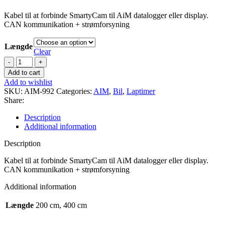
Kabel til at forbinde SmartyCam til AiM datalogger eller display.
CAN kommunikation + strømforsyning
Længde
Clear
SmartyCam
kabel
Add to cart
CAN
Add to wishlist
quantity
SKU:
AIM-992
Categories:
AIM
,
Bil
,
Laptimer
Share:
Description
Additional information
Description
Kabel til at forbinde SmartyCam til AiM datalogger eller display.
CAN kommunikation + strømforsyning
Additional information
Længde
200 cm, 400 cm