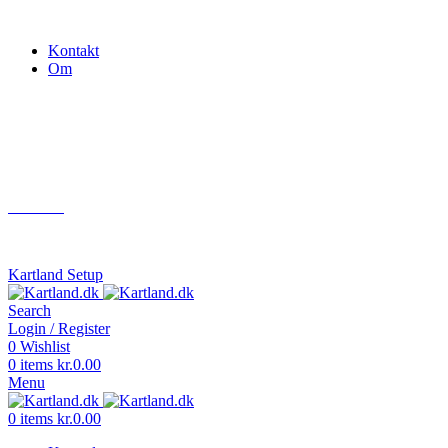
Gokart - når det skal være nemt!
Kontakt
Om
Næste event
Kartland.dk
Kontakt
info@kartland.dk
Kartland Setup
Search
Login / Register
0
Wishlist
0
items
kr.
0.00
Menu
0
items
kr.
0.00