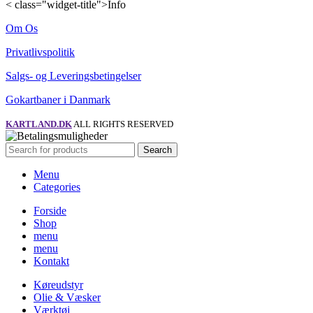
< class="widget-title">Info
Om Os
Privatlivspolitik
Salgs- og Leveringsbetingelser
Gokartbaner i Danmark
KARTLAND.DK
ALL RIGHTS RESERVED
Search
Menu
Categories
Forside
Shop
menu
menu
Kontakt
Køreudstyr
Olie & Væsker
Værktøj