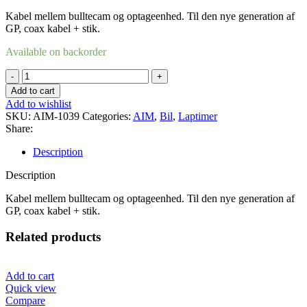
Kabel mellem bulltecam og optageenhed. Til den nye generation af
GP, coax kabel + stik.
Available on backorder
SmartyCam
kabel
Add to cart
BulletCam
Add to wishlist
R2.2
SKU:
AIM-1039
Categories:
AIM
,
Bil
,
Laptimer
2
Share:
meter
quantity
Description
Description
Kabel mellem bulltecam og optageenhed. Til den nye generation af
GP, coax kabel + stik.
Related products
Add to cart
Quick view
Compare