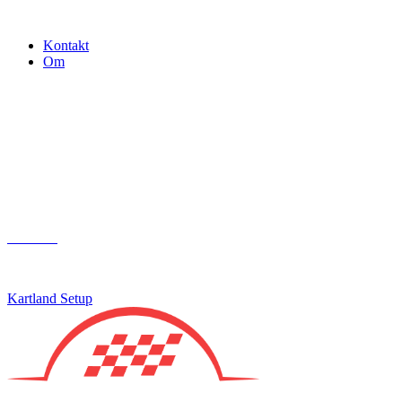
Gokart - når det skal være nemt!
Kontakt
Om
Næste event
Kartland.dk
Kontakt
info@kartland.dk
Kartland Setup