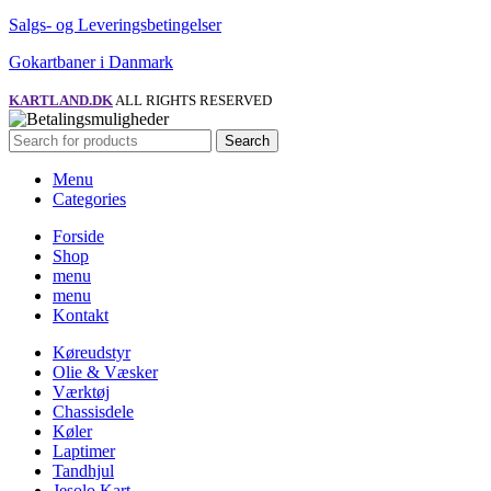
Salgs- og Leveringsbetingelser
Gokartbaner i Danmark
KARTLAND.DK
ALL RIGHTS RESERVED
Search
Menu
Categories
Forside
Shop
menu
menu
Kontakt
Køreudstyr
Olie & Væsker
Værktøj
Chassisdele
Køler
Laptimer
Tandhjul
Jesolo Kart