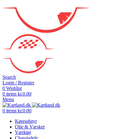
Search
Login / Register
0
Wishlist
0
items
kr.
0.00
Menu
0
items
kr.
0.00
Køreudstyr
Olie & Væsker
Værktøj
Chassisdele