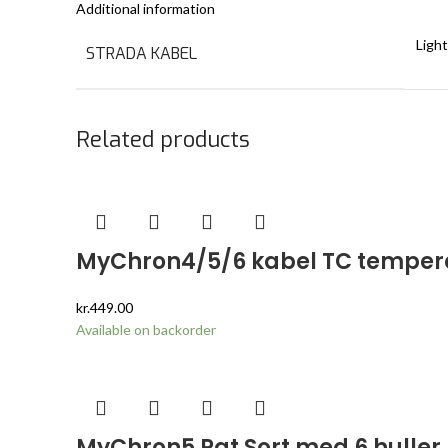
Additional information
Light
STRADA KABEL
Related products
MyChron4/5/6 kabel TC tempera
kr.
449.00
Available on backorder
MyChron5 Rat Sort med 6 huller