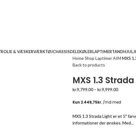
YR
OLIE & VÆSKER
VÆRKTØJ
CHASSISDELE
KØLER
LAPTIMER
TANDHJUL
J
Home
Shop
Laptimer
AIM
MXS 1.3
Back to products
MXS 1.3 Strada
kr.
9,799.00
–
kr.
9,999.00
MXS 1.3 Strada Light er et 5″ far
informationer der ønskes. Med…