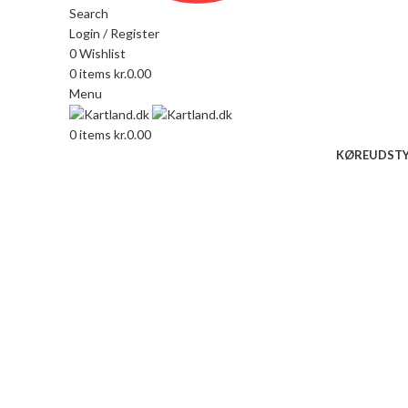
Search
Login / Register
0
Wishlist
0
items
kr.
0.00
Menu
0
items
kr.
0.00
KØREUDST
Click to enlarge