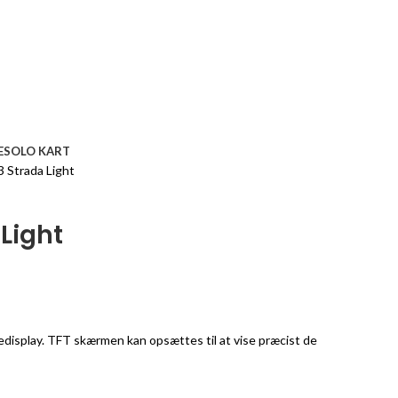
ESOLO KART
 Strada Light
 Light
vedisplay. TFT skærmen kan opsættes til at vise præcist de