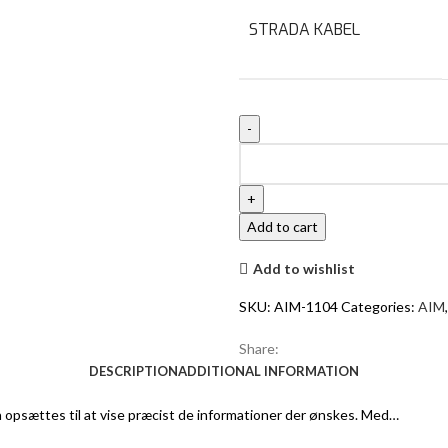
STRADA KABEL
MXS
1.3
Strada
Light
Add to cart
quantity
Add to wishlist
SKU:
AIM-1104
Categories:
AIM
,
Share:
DESCRIPTION
ADDITIONAL INFORMATION
n opsættes til at vise præcist de informationer der ønskes. Med…