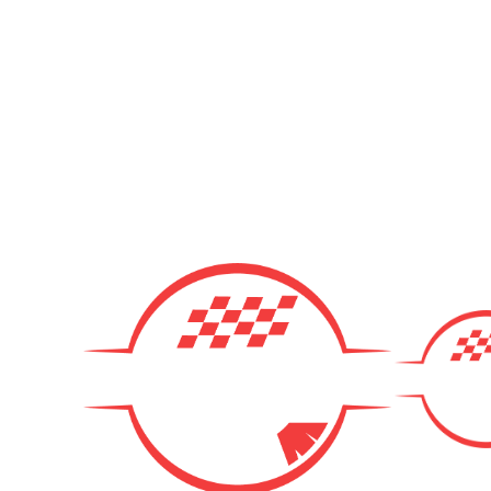
Gokart - når det skal være nemt!
Næste event
Kartland.dk
Kontakt
info@kartland.dk