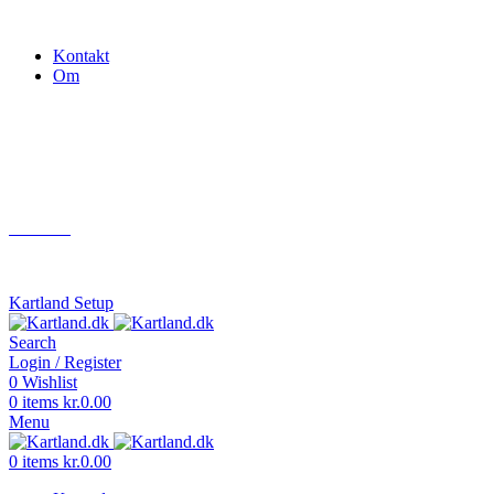
Gokart - når det skal være nemt!
Kontakt
Om
Næste event
Kartland.dk
Kontakt
info@kartland.dk
Kartland Setup
Search
Login / Register
0
Wishlist
0
items
kr.
0.00
Menu
0
items
kr.
0.00