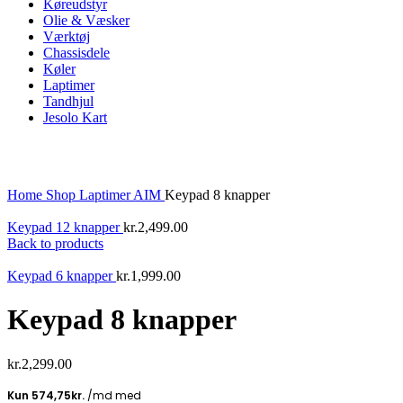
Køreudstyr
Olie & Væsker
Værktøj
Chassisdele
Køler
Laptimer
Tandhjul
Jesolo Kart
Click to enlarge
Home
Shop
Laptimer
AIM
Keypad 8 knapper
Keypad 12 knapper
kr.
2,499.00
Back to products
Keypad 6 knapper
kr.
1,999.00
Keypad 8 knapper
kr.
2,299.00