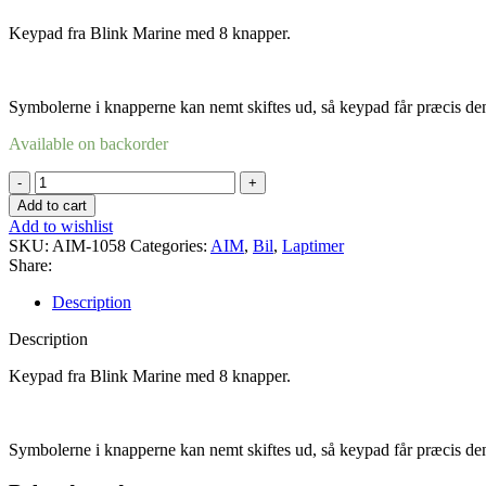
Keypad fra Blink Marine med 8 knapper.
Symbolerne i knapperne kan nemt skiftes ud, så keypad får præcis d
Available on backorder
Keypad
8
Add to cart
knapper
Add to wishlist
quantity
SKU:
AIM-1058
Categories:
AIM
,
Bil
,
Laptimer
Share:
Description
Description
Keypad fra Blink Marine med 8 knapper.
Symbolerne i knapperne kan nemt skiftes ud, så keypad får præcis d