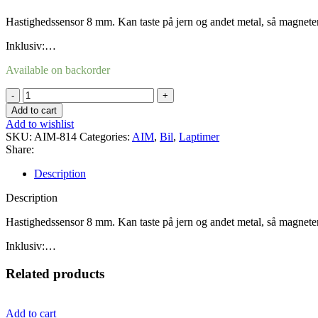
Hastighedssensor 8 mm. Kan taste på jern og andet metal, så magnete
Inklusiv:…
Available on backorder
Hastighed
sensor
Add to cart
8
Add to wishlist
mm
SKU:
AIM-814
Categories:
AIM
,
Bil
,
Laptimer
150
Share:
cm
plastik
Description
stik
quantity
Description
Hastighedssensor 8 mm. Kan taste på jern og andet metal, så magnete
Inklusiv:…
Related products
Add to cart