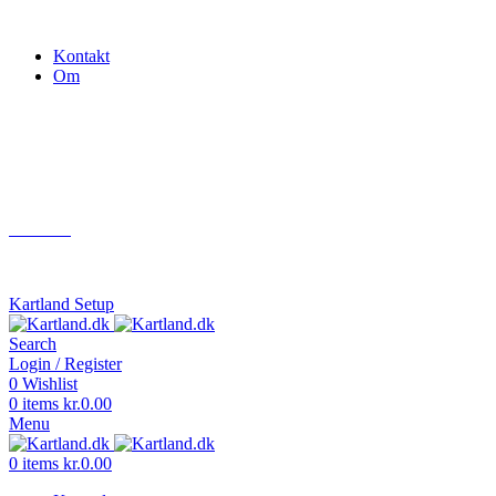
Gokart - når det skal være nemt!
Kontakt
Om
Næste event
Kartland.dk
Kontakt
info@kartland.dk
Kartland Setup
Search
Login / Register
0
Wishlist
0
items
kr.
0.00
Menu
0
items
kr.
0.00