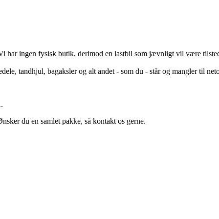
i har ingen fysisk butik, derimod en lastbil som jævnligt vil være tils
edele, tandhjul, bagaksler og alt andet - som du - står og mangler til neto
.
nsker du en samlet pakke, så kontakt os gerne.