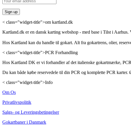
< class="widget-title">om kartland.dk
Kartland.dk er en dansk karting webshop - med base i Tilst i Aarhus. V
Hos Kartland kan du handle til gokart. Alt fra gokartrens, olier, reserv
< class="widget-title">PCR Forhandling
Hos Kartland DK er vi forhandler af det italienske gokartmærke, PCR
Du kan både købe reservedele til din PCR og komplette PCR karter. Ø
< class="widget-title">Info
Om Os
Privatlivspolitik
Salgs- og Leveringsbetingelser
Gokartbaner i Danmark