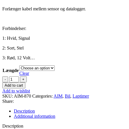
Forlænger kabel mellem sensor og datalogger.
Forbindelser:
1: Hvid, Signal
2: Sort, Stel
3: Rød, 12 Volt…
Længde
Clear
Forlænger
kabel
Add to cart
4
Add to wishlist
pol
SKU:
AIM-870
Categories:
AIM
,
Bil
,
Laptimer
712
Share:
stik
quantity
Description
Additional information
Description