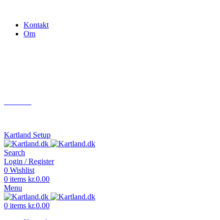
Gokart - når det skal være nemt!
Kontakt
Om
Næste event
Kartland.dk
Kontakt
info@kartland.dk
Kartland Setup
Search
Login / Register
0
Wishlist
0
items
kr.
0.00
Menu
0
items
kr.
0.00