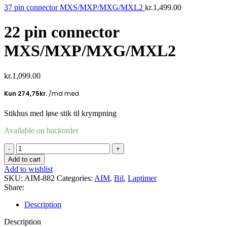
37 pin connector MXS/MXP/MXG/MXL2
kr.
1,499.00
22 pin connector
MXS/MXP/MXG/MXL2
kr.
1,099.00
Stikhus med løse stik til krympning
Available on backorder
22
pin
Add to cart
connector
Add to wishlist
MXS/MXP/MXG/MXL2
SKU:
AIM-882
Categories:
AIM
,
Bil
,
Laptimer
quantity
Share:
Description
Description