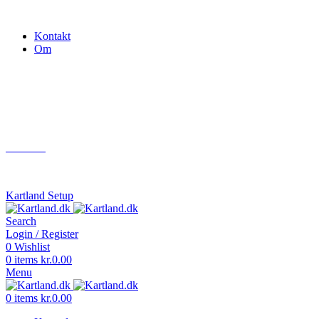
Gokart - når det skal være nemt!
Kontakt
Om
Næste event
Kartland.dk
Kontakt
info@kartland.dk
Kartland Setup
Search
Login / Register
0
Wishlist
0
items
kr.
0.00
Menu
0
items
kr.
0.00