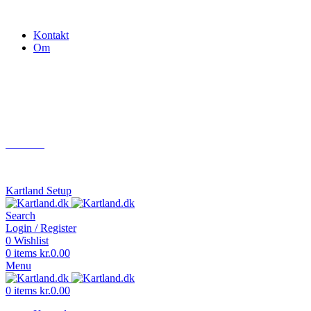
Gokart - når det skal være nemt!
Kontakt
Om
Næste event
Kartland.dk
Kontakt
info@kartland.dk
Kartland Setup
Search
Login / Register
0
Wishlist
0
items
kr.
0.00
Menu
0
items
kr.
0.00