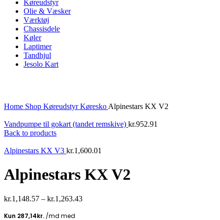
Køreudstyr
Olie & Væsker
Værktøj
Chassisdele
Køler
Laptimer
Tandhjul
Jesolo Kart
Click to enlarge
Home
Shop
Køreudstyr
Køresko
Alpinestars KX V2
Vandpumpe til gokart (tandet remskive)
kr.
952.91
Back to products
Alpinestars KX V3
kr.
1,600.01
Alpinestars KX V2
kr.
1,148.57
–
kr.
1,263.43