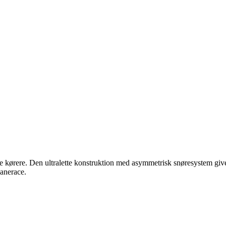
e kørere. Den ultralette konstruktion med asymmetrisk snøresystem give
banerace.