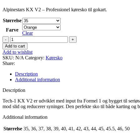
Alpinestars KX V2 – Professionel køresko til gokart.
Størrelse
Farve
Clear
Alpinestars
KX
Add to cart
V2
Add to wishlist
quantity
SKU:
N/A
Category:
Køresko
Share:
Description
Additional information
Description
Tech-1 KX V2 er udviklet med input fra Formel 1 og bygget til seriøs
mod slid og reducerer syninger. Den perfekte sko til både karting og 
Additional information
Størrelse
35, 36, 37, 38, 39, 40, 41, 42, 43, 44, 45, 45.5, 46, 50