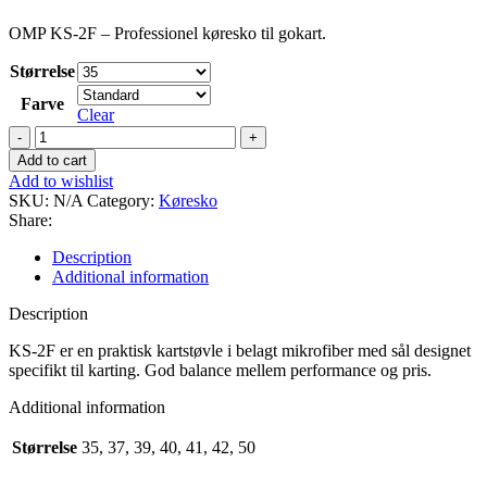
OMP KS-2F – Professionel køresko til gokart.
Størrelse
Farve
Clear
OMP
KS-
Add to cart
2F
Add to wishlist
quantity
SKU:
N/A
Category:
Køresko
Share:
Description
Additional information
Description
KS-2F er en praktisk kartstøvle i belagt mikrofiber med sål designet
specifikt til karting. God balance mellem performance og pris.
Additional information
Størrelse
35, 37, 39, 40, 41, 42, 50