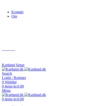
Gokart - når det skal være nemt!
Kontakt
Om
Næste event
Kartland.dk
Kontakt
info@kartland.dk
Kartland Setup
Search
Login / Register
0
Wishlist
0
items
kr.
0.00
Menu
0
items
kr.
0.00