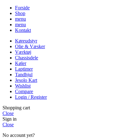
Forside
Shop
menu
menu
Kontakt
Køreudstyr
Olie & Væsker
Værktøj
Chassisdele
Køler
Laptimer
Tandhjul
Jesolo Kart
Wishlist
Compare
Login / Register
Shopping cart
Close
Sign in
Close
No account yet?