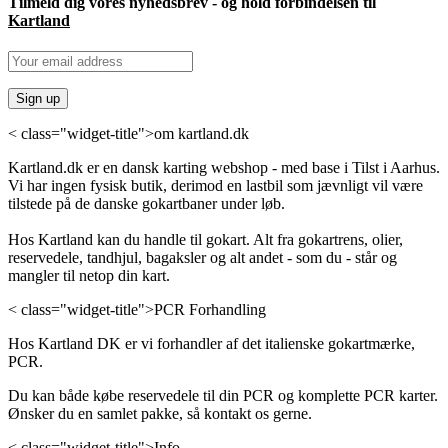
Tilmeld dig vores nyhedsbrev - og hold forbindelsen til
Kartland
< class="widget-title">om kartland.dk
Kartland.dk er en dansk karting webshop - med base i Tilst i Aarhus.
Vi har ingen fysisk butik, derimod en lastbil som jævnligt vil være
tilstede på de danske gokartbaner under løb.
Hos Kartland kan du handle til gokart. Alt fra gokartrens, olier,
reservedele, tandhjul, bagaksler og alt andet - som du - står og
mangler til netop din kart.
< class="widget-title">PCR Forhandling
Hos Kartland DK er vi forhandler af det italienske gokartmærke,
PCR.
Du kan både købe reservedele til din PCR og komplette PCR karter.
Ønsker du en samlet pakke, så kontakt os gerne.
< class="widget-title">Info