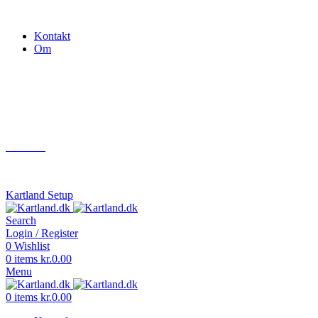
Gokart - når det skal være nemt!
Kontakt
Om
Næste event
Kartland.dk
Kontakt
info@kartland.dk
Kartland Setup
Search
Login / Register
0
Wishlist
0
items
kr.
0.00
Menu
0
items
kr.
0.00