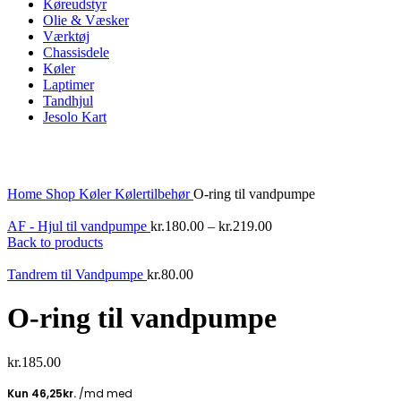
Køreudstyr
Olie & Væsker
Værktøj
Chassisdele
Køler
Laptimer
Tandhjul
Jesolo Kart
Click to enlarge
Home
Shop
Køler
Kølertilbehør
O-ring til vandpumpe
AF - Hjul til vandpumpe
kr.
180.00
–
kr.
219.00
Back to products
Tandrem til Vandpumpe
kr.
80.00
O-ring til vandpumpe
kr.
185.00