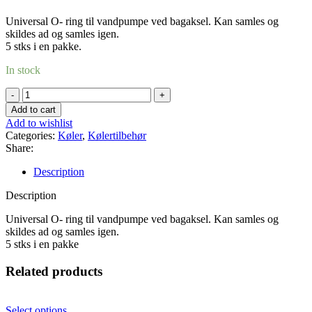
Universal O- ring til vandpumpe ved bagaksel. Kan samles og
skildes ad og samles igen.
5 stks i en pakke.
In stock
O-
ring
Add to cart
til
Add to wishlist
vandpumpe
Categories:
Køler
,
Kølertilbehør
quantity
Share:
Description
Description
Universal O- ring til vandpumpe ved bagaksel. Kan samles og
skildes ad og samles igen.
5 stks i en pakke
Related products
Select options