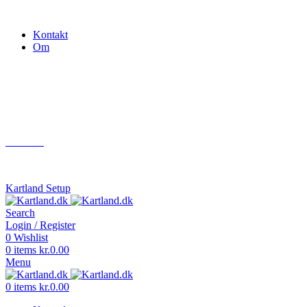
Gokart - når det skal være nemt!
Kontakt
Om
Næste event
Kartland.dk
Kontakt
info@kartland.dk
Kartland Setup
Search
Login / Register
0
Wishlist
0
items
kr.
0.00
Menu
0
items
kr.
0.00