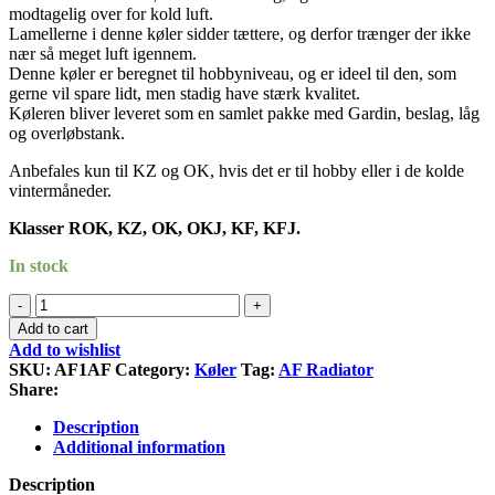
modtagelig over for kold luft.
Lamellerne i denne køler sidder tættere, og derfor trænger der ikke
nær så meget luft igennem.
Denne køler er beregnet til hobbyniveau, og er ideel til den, som
gerne vil spare lidt, men stadig have stærk kvalitet.
Køleren bliver leveret som en samlet pakke med Gardin, beslag, låg
og overløbstank.
Anbefales kun til KZ og OK, hvis det er til hobby eller i de kolde
vintermåneder.
Klasser ROK, KZ, OK, OKJ, KF, KFJ.
In stock
AF
Radiator
Add to cart
AF1
Add to wishlist
quantity
SKU:
AF1AF
Category:
Køler
Tag:
AF Radiator
Share:
Description
Additional information
Description