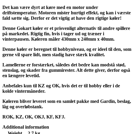
Det kan være dyrt at køre med en motor under
driftstemperatur. Motoren mister hurtigt effekt, og kan i værste
fald sætte sig. Derfor er det vigtig at have den rigtige køler!
Denne Gokart køler er et prisvenligt alternativ til andre spillere
på markedet. Rigtig fin, hvis i tager ud og træner i
vinterpausen. Køleren måler 430mm x 240mm x 40mm.
Denne køler er beregnet til hobbyniveau, og er ideel til den, som
gerne vil spare lidt, men stadig have stærk kvalitet.
Lamellerne er forstærket, således det bedre kan modstå stød,
stenslag, og skader fra gummirester. Alt dette giver, derfor også
en længere levetid.
Anbefales kun til KZ og OK, hvis det er til hobby eller i de
kolde vintermåneder.
Køleren bliver leveret som en samlet pakke med Gardin, beslag,
låg og overløbstank.
ROK, KZ, OK, OKJ, KF, KFJ.
Additional information
Weight
2.7 kg