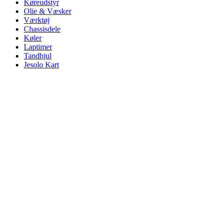
Køreudstyr
Olie & Væsker
Værktøj
Chassisdele
Køler
Laptimer
Tandhjul
Jesolo Kart
Click to enlarge