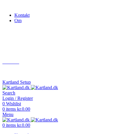
Gokart - når det skal være nemt!
Kontakt
Om
Næste event
Kartland.dk
Kontakt
info@kartland.dk
Kartland Setup
Search
Login / Register
0
Wishlist
0
items
kr.
0.00
Menu
0
items
kr.
0.00