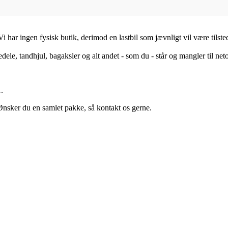
i har ingen fysisk butik, derimod en lastbil som jævnligt vil være tils
edele, tandhjul, bagaksler og alt andet - som du - står og mangler til neto
.
nsker du en samlet pakke, så kontakt os gerne.