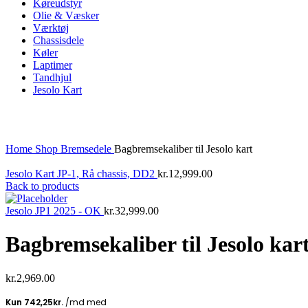
Køreudstyr
Olie & Væsker
Værktøj
Chassisdele
Køler
Laptimer
Tandhjul
Jesolo Kart
Click to enlarge
Home
Shop
Bremsedele
Bagbremsekaliber til Jesolo kart
Jesolo Kart JP-1, Rå chassis, DD2
kr.
12,999.00
Back to products
Jesolo JP1 2025 - OK
kr.
32,999.00
Bagbremsekaliber til Jesolo kar
kr.
2,969.00