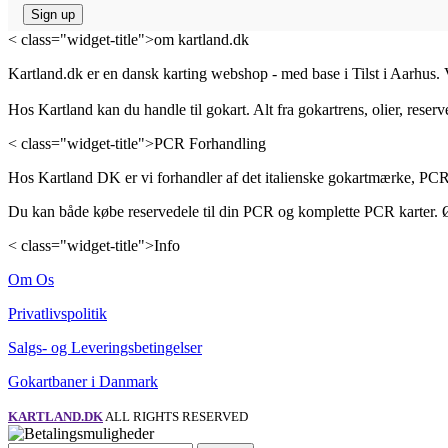
< class="widget-title">om kartland.dk
Kartland.dk er en dansk karting webshop - med base i Tilst i Aarhus. V
Hos Kartland kan du handle til gokart. Alt fra gokartrens, olier, reserv
< class="widget-title">PCR Forhandling
Hos Kartland DK er vi forhandler af det italienske gokartmærke, PCR
Du kan både købe reservedele til din PCR og komplette PCR karter. Ø
< class="widget-title">Info
Om Os
Privatlivspolitik
Salgs- og Leveringsbetingelser
Gokartbaner i Danmark
KARTLAND.DK
ALL RIGHTS RESERVED