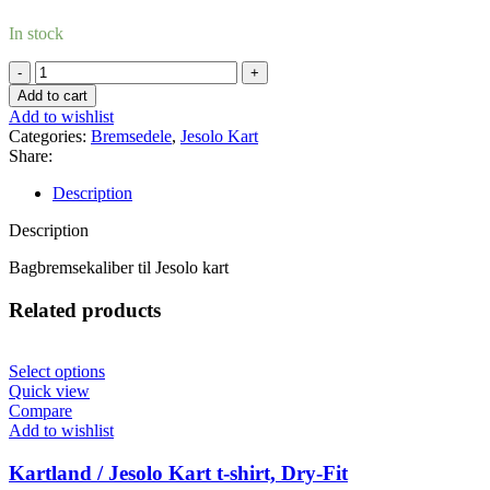
In stock
Bagbremsekaliber
til
Add to cart
Jesolo
Add to wishlist
kart
Categories:
Bremsedele
,
Jesolo Kart
quantity
Share:
Description
Description
Bagbremsekaliber til Jesolo kart
Related products
Select options
Quick view
Compare
Add to wishlist
Kartland / Jesolo Kart t-shirt, Dry-Fit