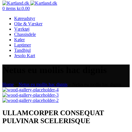
0
items
kr.
0.00
Køreudstyr
Olie & Væsker
Værktøj
Chassisdele
Køler
Laptimer
Tandhjul
Jesolo Kart
Netus eu mollis hac dignis
Home
»
Netus eu mollis hac dignis
»
Netus eu mollis hac dignis
ULLAMCORPER CONSEQUAT
PULVINAR SCELERISQUE