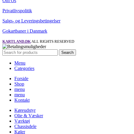
Om Os
Privatlivspolitik
Salgs- og Leveringsbetingelser
Gokartbaner i Danmark
KARTLAND.DK
ALL RIGHTS RESERVED
Search
Menu
Categories
Forside
Shop
menu
menu
Kontakt
Køreudstyr
Olie & Væsker
Værktøj
Chassisdele
Køler