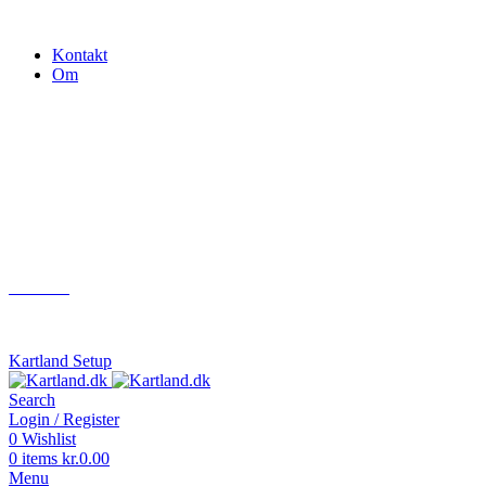
Gokart - når det skal være nemt!
Kontakt
Om
Næste event
Kartland.dk
Kontakt
info@kartland.dk
Kartland Setup
Search
Login / Register
0
Wishlist
0
items
kr.
0.00
Menu